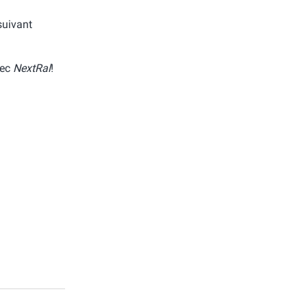
 suivant
vec
NextRal
!