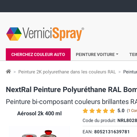
CHERCHEZ COULEUR AUTO
PEINTURE VOITURE
TEI
Peinture 2K polyurethane dans les couleurs RAL
Peintu
NextRal Peinture Polyuréthane RAL Bom
Peinture bi-composant couleurs brillantes R
5.0
(
1 Co
Aérosol 2k 400 ml
Code du produit:
NRL802
EAN:
8052131639781