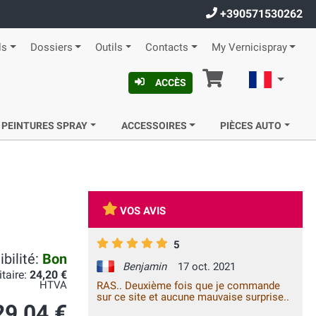
+390571530262
ls
Dossiers
Outils
Contacts
My Vernicispray
Panier
Françai
ACCÈS
 PEINTURES SPRAY
ACCESSOIRES
PIÈCES AUTO
VOS AVIS
5
bilité:
Bon
Benjamin
17 oct. 2021
itaire:
24,20 €
HTVA
RAS.. Deuxième fois que je commande
sur ce site et aucune mauvaise surprise..
29,04 €