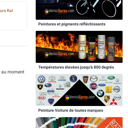
eurs Ral
Peintures et pigments réfléchissants
Températures élevées jusqu'à 800 degrés
le au moment
Peinture Voiture de toutes marques