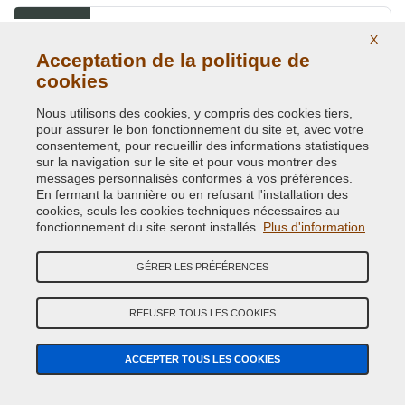
RAL 6012 Vert noir
X
Acceptation de la politique de
NRL6012
cookies
Nous utilisons des cookies, y compris des cookies tiers,
RAL 6013 Vert jonc
pour assurer le bon fonctionnement du site et, avec votre
consentement, pour recueillir des informations statistiques
NRL6013
sur la navigation sur le site et pour vous montrer des
messages personnalisés conformes à vos préférences.
En fermant la bannière ou en refusant l'installation des
cookies, seuls les cookies techniques nécessaires au
RAL 6014 Olive jaune
fonctionnement du site seront installés.
Plus d'information
NRL6014
GÉRER LES PRÉFÉRENCES
RAL 6015 Olive noir
REFUSER TOUS LES COOKIES
NRL6015
ACCEPTER TOUS LES COOKIES
RAL 6016 Vert turquoise