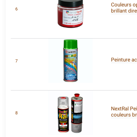
Couleurs o
6
brillant dir
Peinture ac
7
NextRal Pe
8
couleurs br