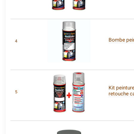
Bombe peint
4
Kit peintur
5
retouche c