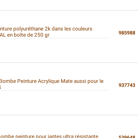
inture polyuréthane 2k dans les couleurs
985988
RAL en boîte de 250 gr
 Bombe Peinture Acrylique Mate aussi pour le
937743
S
ombe peinture pour jantes ultra résistante
539648