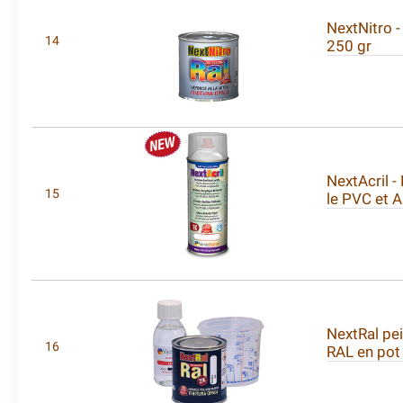
NextNitro -
14
250 gr
NextAcril -
15
le PVC et 
NextRal pe
16
RAL en pot