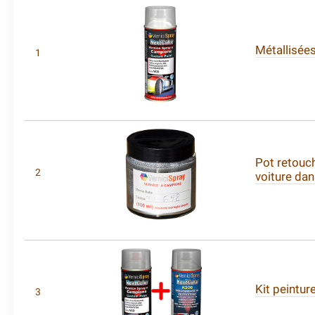
Métallisées
1
Pot retouch
2
voiture da
Kit peintur
3