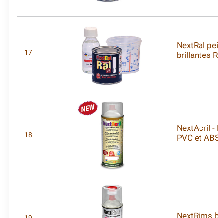
NextRal pe
17
brillantes 
NextAcril -
18
PVC et AB
NextRims b
19