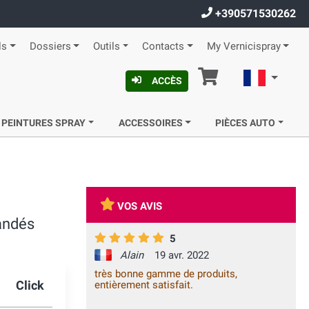
+390571530262
ls
Dossiers
Outils
Contacts
My Vernicispray
Panier
Françai
ACCÈS
 PEINTURES SPRAY
ACCESSOIRES
PIÈCES AUTO
VOS AVIS
mandés
5
Alain
19 avr. 2022
très bonne gamme de produits,
Click
entièrement satisfait.