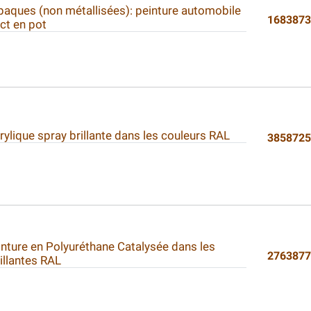
paques (non métallisées): peinture automobile
168387
ect en pot
rylique spray brillante dans les couleurs RAL
385872
inture en Polyuréthane Catalysée dans les
276387
illantes RAL