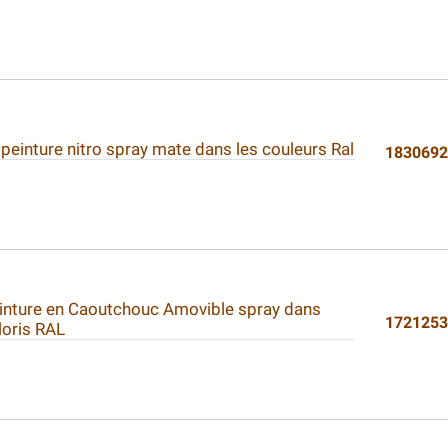
 peinture nitro spray mate dans les couleurs Ral
183069
inture en Caoutchouc Amovible spray dans
172125
loris RAL