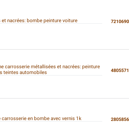
 et nacrées: bombe peinture voiture
721069
e carrosserie métallisées et nacrées: peinture
480557
ns teintes automobiles
e carrosserie en bombe avec vernis 1k
280585