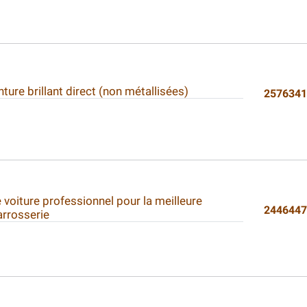
ure brillant direct (non métallisées)
257634
e voiture professionnel pour la meilleure
244644
arrosserie