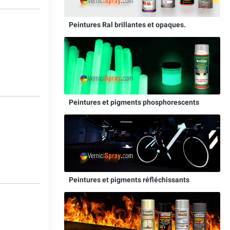
Peintures Ral brillantes et opaques.
6
Peintures et pigments phosphorescents
0
Peintures et pigments réfléchissants
7