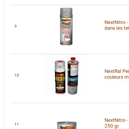
NextNitro -
9
dans les te
NextRal Pe
10
couleurs m
NextNitro -
11
250 gr