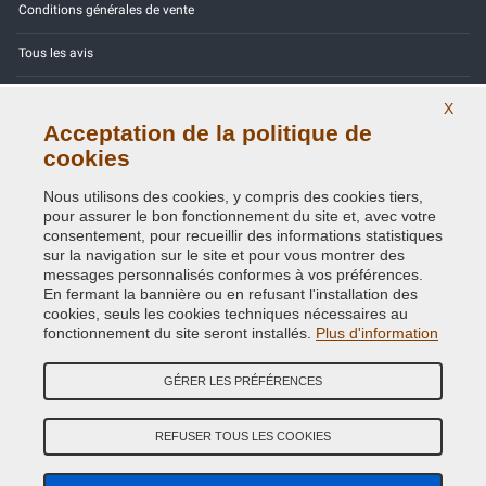
Conditions générales de vente
Tous les avis
Site Map
X
Acceptation de la politique de
Contactez-nous
cookies
Codes couleurs
Nous utilisons des cookies, y compris des cookies tiers,
pour assurer le bon fonctionnement du site et, avec votre
Politique de confidentialité - RGPD
consentement, pour recueillir des informations statistiques
sur la navigation sur le site et pour vous montrer des
messages personnalisés conformes à vos préférences.
En fermant la bannière ou en refusant l'installation des
cookies, seuls les cookies techniques nécessaires au
Copyright © 2014 - 2026. All Rights Reserved.
fonctionnement du site seront installés.
Plus d'information
Visiteurs online: 253
GÉRER LES PRÉFÉRENCES
Credits:
E-COMIT
Suivez nous sur nos réseaux sociaux
REFUSER TOUS LES COOKIES