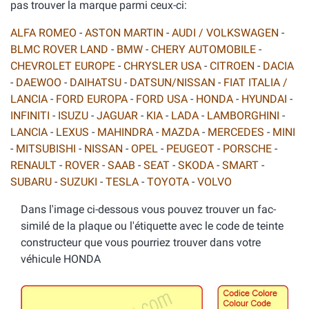
pas trouver la marque parmi ceux-ci:
ALFA ROMEO
-
ASTON MARTIN
-
AUDI / VOLKSWAGEN
-
BLMC ROVER LAND
-
BMW
-
CHERY AUTOMOBILE
-
CHEVROLET EUROPE
-
CHRYSLER USA
-
CITROEN
-
DACIA
-
DAEWOO
-
DAIHATSU
-
DATSUN/NISSAN
-
FIAT ITALIA /
LANCIA
-
FORD EUROPA
-
FORD USA
-
HONDA
-
HYUNDAI
-
INFINITI
-
ISUZU
-
JAGUAR
-
KIA
-
LADA
-
LAMBORGHINI
-
LANCIA
-
LEXUS
-
MAHINDRA
-
MAZDA
-
MERCEDES
-
MINI
-
MITSUBISHI
-
NISSAN
-
OPEL
-
PEUGEOT
-
PORSCHE
-
RENAULT
-
ROVER
-
SAAB
-
SEAT
-
SKODA
-
SMART
-
SUBARU
-
SUZUKI
-
TESLA
-
TOYOTA
-
VOLVO
Dans l'image ci-dessous vous pouvez trouver un fac-
similé de la plaque ou l'étiquette avec le code de teinte
constructeur que vous pourriez trouver dans votre
véhicule HONDA