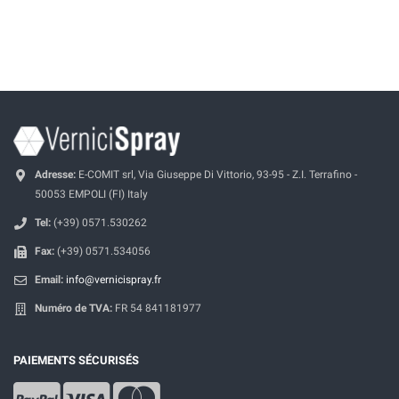
Adresse:
E-COMIT srl, Via Giuseppe Di Vittorio, 93-95 - Z.I. Terrafino -
50053 EMPOLI (FI) Italy
Tel:
(+39) 0571.530262
Fax:
(+39) 0571.534056
Email:
info@vernicispray.fr
Numéro de TVA:
FR 54 841181977
PAIEMENTS SÉCURISÉS