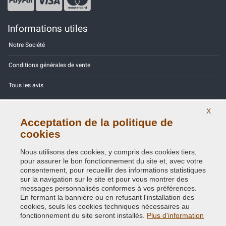
Informations utiles
Notre Société
Conditions générales de vente
Tous les avis
Site Map
X
Acceptation de la politique de
Contactez-nous
cookies
Codes couleurs
Nous utilisons des cookies, y compris des cookies tiers,
pour assurer le bon fonctionnement du site et, avec votre
Politique de confidentialité - RGPD
consentement, pour recueillir des informations statistiques
sur la navigation sur le site et pour vous montrer des
messages personnalisés conformes à vos préférences.
En fermant la bannière ou en refusant l'installation des
cookies, seuls les cookies techniques nécessaires au
Copyright © 2014 - 2026. All Rights Reserved.
fonctionnement du site seront installés.
Plus d'information
Visiteurs online: 575