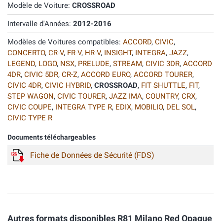
Modèle de Voiture:
CROSSROAD
Intervalle d'Années:
2012-2016
Modèles de Voitures compatibles:
ACCORD
,
CIVIC
,
CONCERTO
,
CR-V
,
FR-V
,
HR-V
,
INSIGHT
,
INTEGRA
,
JAZZ
,
LEGEND
,
LOGO
,
NSX
,
PRELUDE
,
STREAM
,
CIVIC 3DR
,
ACCORD
4DR
,
CIVIC 5DR
,
CR-Z
,
ACCORD EURO
,
ACCORD TOURER
,
CIVIC 4DR
,
CIVIC HYBRID
,
CROSSROAD
,
FIT SHUTTLE
,
FIT
,
STEP WAGON
,
CIVIC TOURER
,
JAZZ IMA
,
COUNTRY
,
CRX
,
CIVIC COUPE
,
INTEGRA TYPE R
,
EDIX
,
MOBILIO
,
DEL SOL
,
CIVIC TYPE R
Documents téléchargeables
Fiche de Données de Sécurité (FDS)
Autres formats disponibles R81 Milano Red Opaque