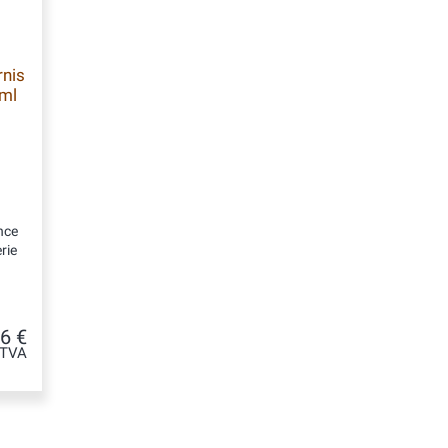
rnis
 ml
nce
rie
6 €
 TVA