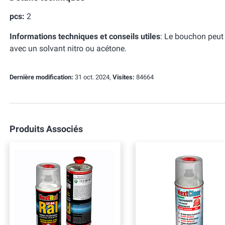
pcs:
2
Informations techniques et conseils utiles
:
Le bouchon peut ê
avec un solvant nitro ou acétone.
Dernière modification:
31 oct. 2024,
Visites:
84664
Produits Associés