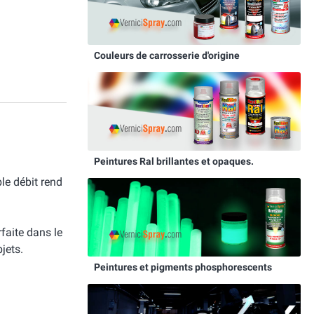
Couleurs de carrosserie d'origine
Peintures Ral brillantes et opaques.
le débit rend
faite dans le
jets.
Peintures et pigments phosphorescents