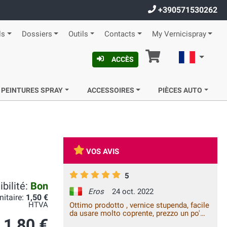
+390571530262
ls
Dossiers
Outils
Contacts
My Vernicispray
Panier
Françai
ACCÈS
 PEINTURES SPRAY
ACCESSOIRES
PIÈCES AUTO
VOS AVIS
5
bilité:
Bon
Eros
24 oct. 2022
nitaire:
1,50 €
HTVA
Ottimo prodotto , vernice stupenda, facile
da usare molto coprente, prezzo un po'
1,80 €
alto ma soldi spesi bene