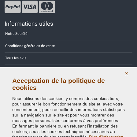
Informations utiles
Notre Société
Conditions générales de vente
Tous les avis
Site Map
X
Acceptation de la politique de
Contactez-nous
cookies
Codes couleurs
Nous utilisons des cookies, y compris des cookies tiers,
pour assurer le bon fonctionnement du site et, avec votre
Politique de confidentialité - RGPD
consentement, pour recueillir des informations statistiques
sur la navigation sur le site et pour vous montrer des
messages personnalisés conformes à vos préférences.
En fermant la bannière ou en refusant l'installation des
cookies, seuls les cookies techniques nécessaires au
Copyright © 2014 - 2026. All Rights Reserved.