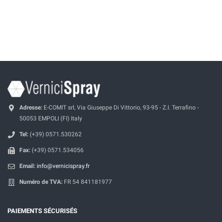
Adresse:
E-COMIT srl, Via Giuseppe Di Vittorio, 93-95 - Z.I. Terrafino -
50053 EMPOLI (FI) Italy
Tel:
(+39) 0571.530262
Fax:
(+39) 0571.534056
Email:
info@vernicispray.fr
Numéro de TVA:
FR 54 841181977
PAIEMENTS SÉCURISÉS