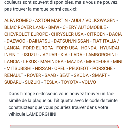
couleurs sont souvent disponibles, mais vous ne pouvez
pas trouver la marque parmi ceux-ci:
ALFA ROMEO
-
ASTON MARTIN
-
AUDI / VOLKSWAGEN
-
BLMC ROVER LAND
-
BMW
-
CHERY AUTOMOBILE
-
CHEVROLET EUROPE
-
CHRYSLER USA
-
CITROEN
-
DACIA
-
DAEWOO
-
DAIHATSU
-
DATSUN/NISSAN
-
FIAT ITALIA /
LANCIA
-
FORD EUROPA
-
FORD USA
-
HONDA
-
HYUNDAI
-
INFINITI
-
ISUZU
-
JAGUAR
-
KIA
-
LADA
-
LAMBORGHINI
-
LANCIA
-
LEXUS
-
MAHINDRA
-
MAZDA
-
MERCEDES
-
MINI
-
MITSUBISHI
-
NISSAN
-
OPEL
-
PEUGEOT
-
PORSCHE
-
RENAULT
-
ROVER
-
SAAB
-
SEAT
-
SKODA
-
SMART
-
SUBARU
-
SUZUKI
-
TESLA
-
TOYOTA
-
VOLVO
Dans l'image ci-dessous vous pouvez trouver un fac-
similé de la plaque ou l'étiquette avec le code de teinte
constructeur que vous pourriez trouver dans votre
véhicule LAMBORGHINI