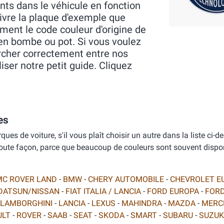
nts dans le véhicule en fonction
uivre la plaque d'exemple que
ment le code couleur d'origine de
 en bombe ou pot. Si vous voulez
ercher correctement entre nos
iser notre petit guide. Cliquez
es
s de voiture, s'il vous plaît choisir un autre dans la liste ci-d
 toute façon, parce que beaucoup de couleurs sont souvent dispo
MC ROVER LAND
-
BMW
-
CHERY AUTOMOBILE
-
CHEVROLET E
DATSUN/NISSAN
-
FIAT ITALIA / LANCIA
-
FORD EUROPA
-
FORD
LAMBORGHINI
-
LANCIA
-
LEXUS
-
MAHINDRA
-
MAZDA
-
MERC
ULT
-
ROVER
-
SAAB
-
SEAT
-
SKODA
-
SMART
-
SUBARU
-
SUZUK