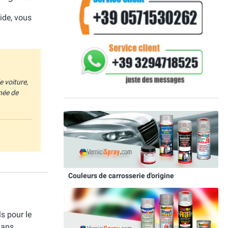
aide, vous
e voiture,
née de
Couleurs de carrosserie d'origine
s pour le
dans