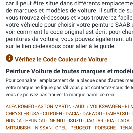
car il peut être situé dans différents emplaceme
de marques et modèles de voiture. Il suffit de s
vous trouvez ci-dessous et vous trouverez facile
votre véhicule pour choisir votre peinture SAAB
voir comment le code original est écrit pour ch
peintures de voiture, vous pouvez également util
sur le lien ci-dessous pour aller à le guide:
Vérifiez le Code Couleur de Voiture
Peinture Voiture de toutes marques et modèl
Pour connaître l'emplacement de la plaque dans d'autres marque
votre marque ne figure pas s'il vous plaît contactez-nous de
vous ne pouvez pas trouver la marque parmi ceux-ci:
ALFA ROMEO
-
ASTON MARTIN
-
AUDI / VOLKSWAGEN
-
BL
CHRYSLER USA
-
CITROEN
-
DACIA
-
DAEWOO
-
DAIHATSU
-
HONDA
-
HYUNDAI
-
INFINITI
-
ISUZU
-
JAGUAR
-
KIA
-
LADA
-
MITSUBISHI
-
NISSAN
-
OPEL
-
PEUGEOT
-
PORSCHE
-
RENA