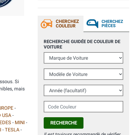
CHERCHEZ
CHERCHEZ
COULEUR
PIÈCES
RECHERCHE GUIDÉE DE COULEUR DE
VOITURE
Marque de Voiture
Modèle de Voiture
essous. Si
Année (facultatif)
nibles, mais
Code Couleur
UROPE
-
 USA
-
EDES
-
MINI
-
RECHERCHE
I
-
TESLA
-
Il est toujours recommandè de vèrifier