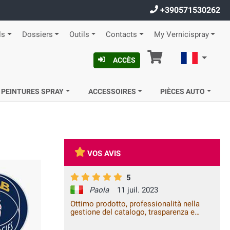
+390571530262
ls
Dossiers
Outils
Contacts
My Vernicispray
Panier
Françai
ACCÈS
 PEINTURES SPRAY
ACCESSOIRES
PIÈCES AUTO
VOS AVIS
5
Paola
11 juil. 2023
Ottimo prodotto, professionalità nella
gestione del catalogo, trasparenza e
celerità della spedizione. Vale la spesa.