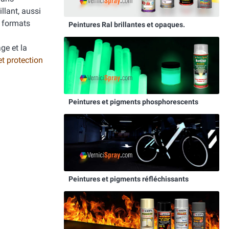
llant, aussi
s formats
Peintures Ral brillantes et opaques.
ge et la
et protection
Peintures et pigments phosphorescents
Peintures et pigments réfléchissants