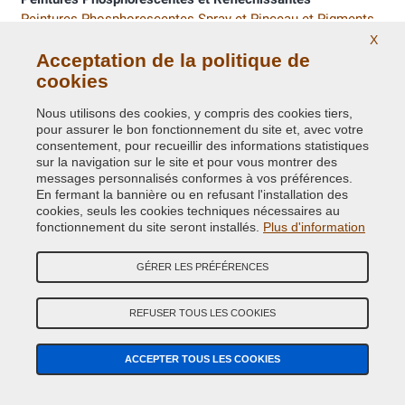
Peintures Phosphorescentes Spray et Pinceau et Pigments
Peinture Reflechissante et pigments
X
Acceptation de la politique de
cookies
Peinture à Haute Température
Peintures Haute Température résistantes à la chaleur
Nous utilisons des cookies, y compris des cookies tiers,
pour assurer le bon fonctionnement du site et, avec votre
NextDip amovibles peintures
consentement, pour recueillir des informations statistiques
sur la navigation sur le site et pour vous montrer des
Peinture spray amovible Wrapper
messages personnalisés conformes à vos préférences.
En fermant la bannière ou en refusant l'installation des
Spray Gun Station pour vernissage
cookies, seuls les cookies techniques nécessaires au
Spray Gun - Peinture Spray Portable
fonctionnement du site seront installés.
Plus d'information
Peintures décoratives spray
GÉRER LES PRÉFÉRENCES
Peintures décoratives
REFUSER TOUS LES COOKIES
Couche primaire au zinc, fer micacé
Zinc et Fer ancien
ACCEPTER TOUS LES COOKIES
Convertisseur de Rouille