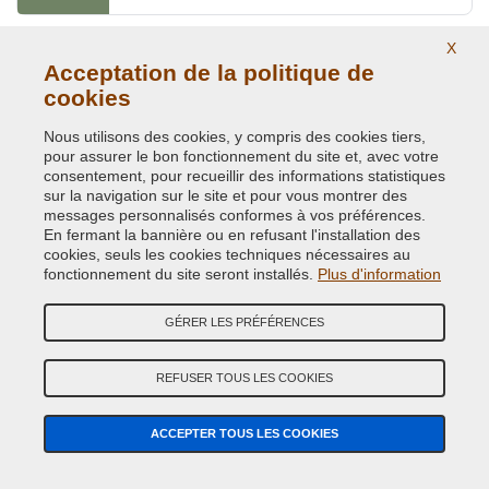
X
RAL 6012 Vert noir
Acceptation de la politique de
cookies
NRL6012
Nous utilisons des cookies, y compris des cookies tiers,
pour assurer le bon fonctionnement du site et, avec votre
RAL 6013 Vert jonc
consentement, pour recueillir des informations statistiques
sur la navigation sur le site et pour vous montrer des
NRL6013
messages personnalisés conformes à vos préférences.
En fermant la bannière ou en refusant l'installation des
cookies, seuls les cookies techniques nécessaires au
fonctionnement du site seront installés.
Plus d'information
RAL 6014 Olive jaune
NRL6014
GÉRER LES PRÉFÉRENCES
REFUSER TOUS LES COOKIES
RAL 6015 Olive noir
NRL6015
ACCEPTER TOUS LES COOKIES