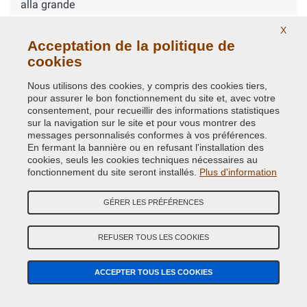
alla grande
X
Produits achetés
Acceptation de la politique de
cookies
Afficher les commentaires liés à des produits similaires →
Nous utilisons des cookies, y compris des cookies tiers,
pour assurer le bon fonctionnement du site et, avec votre
consentement, pour recueillir des informations statistiques
VOS AVIS
sur la navigation sur le site et pour vous montrer des
messages personnalisés conformes à vos préférences.
5
En fermant la bannière ou en refusant l'installation des
cookies, seuls les cookies techniques nécessaires au
Charles
20 juil. 2022
fonctionnement du site seront installés.
Plus d'information
Bonjour Vos produits sont d'excellentes qualités Merci
pour cette qualité de service Bien cordialement Charles F.
GÉRER LES PRÉFÉRENCES
REFUSER TOUS LES COOKIES
AVEZ-VOUS DES DOUTES? CONTACTEZ NOS EXPERTS
ACCEPTER TOUS LES COOKIES
Appelez-nous á nos numéros de téléphone ou écrivez-nous sur
WhatsApp