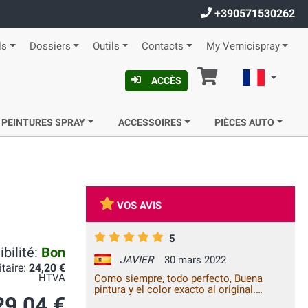
+390571530262
ls
Dossiers
Outils
Contacts
My Vernicispray
Panier
Françai
ACCÈS
 PEINTURES SPRAY
ACCESSOIRES
PIÈCES AUTO
VOS AVIS
5
bilité:
Bon
JAVIER
30 mars 2022
itaire:
24,20 €
HTVA
Como siempre, todo perfecto, Buena
pintura y el color exacto al original.
29,04 €
Además tiene la ventaja de que ya viene