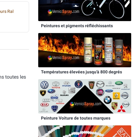
eurs Ral
Peintures et pigments réfléchissants
Températures élevées jusqu'à 800 degrés
s toutes les
Peinture Voiture de toutes marques