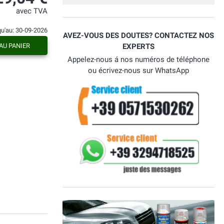
con brillo y no hace falta nada más, pintar
y listo. Una tienda totalmente
avec TVA
recomendable.
qu'au: 30-09-2026
AVEZ-VOUS DES DOUTES? CONTACTEZ NOS
AU PANIER
EXPERTS
Appelez-nous á nos numéros de téléphone
ou écrivez-nous sur WhatsApp