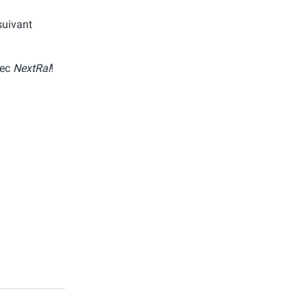
 suivant
vec
NextRal
!