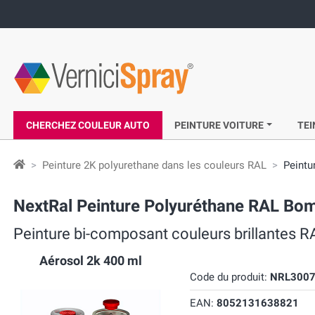
CHERCHEZ COULEUR AUTO
PEINTURE VOITURE
TEI
Peinture 2K polyurethane dans les couleurs RAL
Peintu
NextRal Peinture Polyuréthane RAL Bom
Peinture bi-composant couleurs brillantes R
Aérosol 2k 400 ml
Code du produit:
NRL300
EAN:
8052131638821