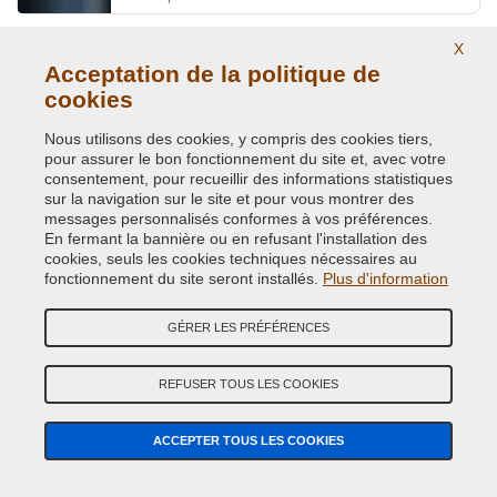
X
CALAMA COPPER/BROWN MET.
Acceptation de la politique de
Code couleur originale:
836
cookies
Code du produit:
VCD-BLVC-836
Nous utilisons des cookies, y compris des cookies tiers,
pour assurer le bon fonctionnement du site et, avec votre
CALAMA COPPER/BROWN MET.
consentement, pour recueillir des informations statistiques
sur la navigation sur le site et pour vous montrer des
Code couleur originale:
BAB
messages personnalisés conformes à vos préférences.
Code du produit:
VCD-BLVC-BAB
En fermant la bannière ou en refusant l'installation des
cookies, seuls les cookies techniques nécessaires au
CAMARGUE RED MET.
fonctionnement du site seront installés.
Plus d'information
Code couleur originale:
2372
GÉRER LES PRÉFÉRENCES
Code du produit:
VCD-BLVC-2372
REFUSER TOUS LES COOKIES
CAPRICE MICA MET.(L.ROVER) UMQ
Code couleur originale:
533
ACCEPTER TOUS LES COOKIES
Code du produit:
VCD-BLVC-533