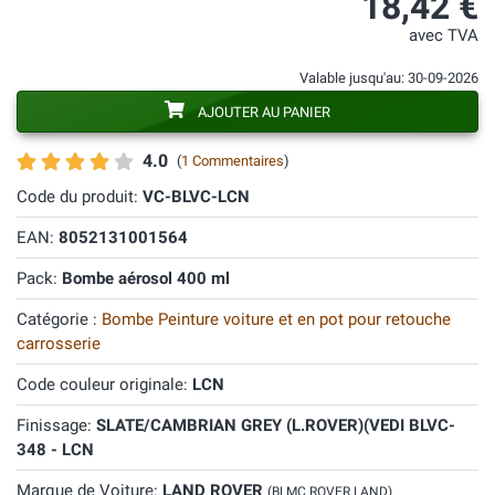
18,42 €
avec TVA
Valable jusqu'au: 30-09-2026
AJOUTER AU PANIER
4.0
(
1 Commentaires
)
Code du produit:
VC-BLVC-LCN
EAN:
8052131001564
Pack:
Bombe aérosol 400 ml
Catégorie :
Bombe Peinture voiture et en pot pour retouche
carrosserie
Code couleur originale:
LCN
Finissage:
SLATE/CAMBRIAN GREY (L.ROVER)(VEDI BLVC-
348 - LCN
Marque de Voiture:
LAND ROVER
(BLMC ROVER LAND)