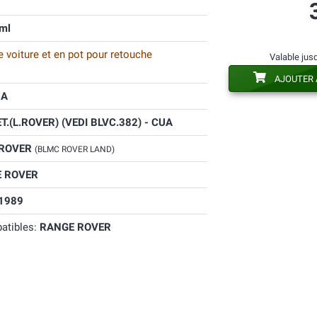
ml
 voiture et en pot pour retouche
Valable jus
AJOUTER 
UA
T.(L.ROVER) (VEDI BLVC.382) - CUA
 ROVER
(BLMC ROVER LAND)
 ROVER
1989
atibles:
RANGE ROVER