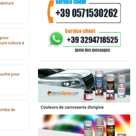
peinture
 pour
ture voiture à
ouche pour
Couleurs de carrosserie d'origine
bombe de