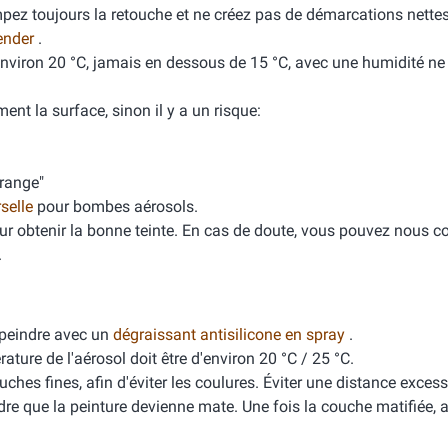
mpez toujours la retouche et ne créez pas de démarcations nette
ender
.
'environ 20 °C, jamais en dessous de 15 °C, avec une humidité n
ment la surface, sinon il y a un risque:
orange"
rselle
pour bombes aérosols.
ur obtenir la bonne teinte. En cas de doute, vous pouvez nous co
.
peindre avec un
dégraissant antisilicone en spray
.
ure de l'aérosol doit être d'environ 20 °C / 25 °C.
ches fines, afin d'éviter les coulures. Éviter une distance excess
dre que la peinture devienne mate. Une fois la couche matifiée, 