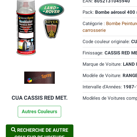
EAN:
8052131045940
Pack:
Bombe aérosol 400 
Catégorie :
Bombe Peinture
carrosserie
Code couleur originale:
C
Finissage:
CASSIS RED ME
Marque de Voiture:
LAND
Modèle de Voiture:
RANGE
Intervalle d'Années:
1987-
CUA CASSIS RED MET.
Modèles de Voitures comp
Autres Couleurs
RECHERCHE DE AUTRE