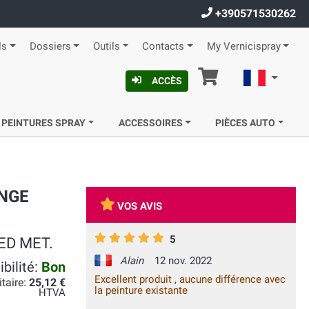
+390571530262
ls
Dossiers
Outils
Contacts
My Vernicispray
Panier
Françai
ACCÈS
 PEINTURES SPRAY
ACCESSOIRES
PIÈCES AUTO
ANGE
VOS AVIS
5
RED MET.
Alain
12 nov. 2022
bilité:
Bon
Excellent produit , aucune différence avec
itaire:
25,12 €
la peinture existante
HTVA