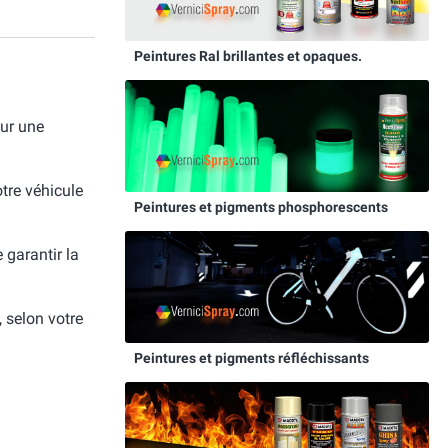
Peintures Ral brillantes et opaques.
ur une
otre véhicule
Peintures et pigments phosphorescents
e garantir la
, selon votre
Peintures et pigments réfléchissants