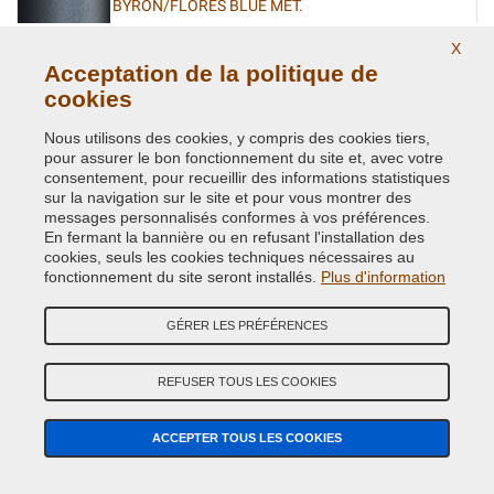
BYRON/FLORES BLUE MET.
Code couleur originale:
2236
X
Code du produit:
VCD-BLVC-2236
Acceptation de la politique de
cookies
CAIRNGORM BROWN MET. L.ROVER(VEDI BLVC-
Nous utilisons des cookies, y compris des cookies tiers,
408)
pour assurer le bon fonctionnement du site et, avec votre
Code couleur originale:
AUF
consentement, pour recueillir des informations statistiques
Code du produit:
VCD-BLVC-AUF
sur la navigation sur le site et pour vous montrer des
messages personnalisés conformes à vos préférences.
En fermant la bannière ou en refusant l'installation des
CAIRNGORM BROWN MET. ( LAND ROVER ) AUF
cookies, seuls les cookies techniques nécessaires au
fonctionnement du site seront installés.
Plus d'information
Code couleur originale:
408
Code du produit:
VCD-BLVC-408
GÉRER LES PRÉFÉRENCES
CAIRNS BLUE MET. (L.ROVER)
REFUSER TOUS LES COOKIES
Code couleur originale:
JEU
Code du produit:
VCD-BLVC-JEU
ACCEPTER TOUS LES COOKIES
CAIRNS BLUE MET. (L.ROVER)