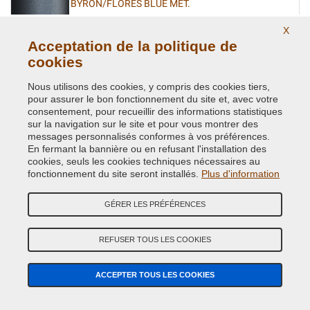
BYRON/FLORES BLUE MET.
Code couleur originale:
2236
X
Code du produit:
VCD-BLVC-2236
Acceptation de la politique de
cookies
CAIRNGORM BROWN MET. L.ROVER(VEDI BLVC-
Nous utilisons des cookies, y compris des cookies tiers,
408)
pour assurer le bon fonctionnement du site et, avec votre
Code couleur originale:
AUF
consentement, pour recueillir des informations statistiques
Code du produit:
VCD-BLVC-AUF
sur la navigation sur le site et pour vous montrer des
messages personnalisés conformes à vos préférences.
En fermant la bannière ou en refusant l'installation des
CAIRNGORM BROWN MET. ( LAND ROVER ) AUF
cookies, seuls les cookies techniques nécessaires au
fonctionnement du site seront installés.
Plus d'information
Code couleur originale:
408
Code du produit:
VCD-BLVC-408
GÉRER LES PRÉFÉRENCES
CAIRNS BLUE MET. (L.ROVER)
REFUSER TOUS LES COOKIES
Code couleur originale:
JEU
Code du produit:
VCD-BLVC-JEU
ACCEPTER TOUS LES COOKIES
CAIRNS BLUE MET. (L.ROVER)