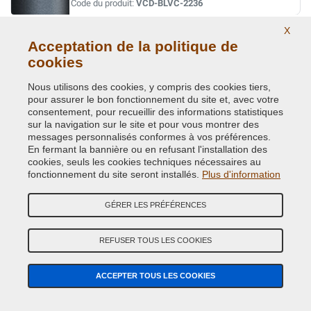
Code du produit:
VCD-BLVC-2236
X
CAIRNGORM BROWN MET. L.ROVER(VEDI BLVC-
Acceptation de la politique de
408)
cookies
Code couleur originale:
AUF
Nous utilisons des cookies, y compris des cookies tiers,
Code du produit:
VCD-BLVC-AUF
pour assurer le bon fonctionnement du site et, avec votre
consentement, pour recueillir des informations statistiques
CAIRNGORM BROWN MET. ( LAND ROVER ) AUF
sur la navigation sur le site et pour vous montrer des
messages personnalisés conformes à vos préférences.
Code couleur originale:
408
En fermant la bannière ou en refusant l'installation des
Code du produit:
VCD-BLVC-408
cookies, seuls les cookies techniques nécessaires au
fonctionnement du site seront installés.
Plus d'information
CAIRNS BLUE MET. (L.ROVER)
GÉRER LES PRÉFÉRENCES
Code couleur originale:
JEU
Code du produit:
VCD-BLVC-JEU
REFUSER TOUS LES COOKIES
CAIRNS BLUE MET. (L.ROVER)
ACCEPTER TOUS LES COOKIES
Code couleur originale:
849
Code du produit:
VCD-BLVC-849