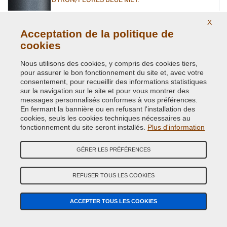
Code couleur originale:
2236
X
Code du produit:
VCD-BLVC-2236
Acceptation de la politique de
cookies
CAIRNGORM BROWN MET. L.ROVER(VEDI BLVC-
408)
Nous utilisons des cookies, y compris des cookies tiers,
pour assurer le bon fonctionnement du site et, avec votre
Code couleur originale:
AUF
consentement, pour recueillir des informations statistiques
Code du produit:
VCD-BLVC-AUF
sur la navigation sur le site et pour vous montrer des
messages personnalisés conformes à vos préférences.
En fermant la bannière ou en refusant l'installation des
CAIRNGORM BROWN MET. ( LAND ROVER ) AUF
cookies, seuls les cookies techniques nécessaires au
fonctionnement du site seront installés.
Plus d'information
Code couleur originale:
408
Code du produit:
VCD-BLVC-408
GÉRER LES PRÉFÉRENCES
CAIRNS BLUE MET. (L.ROVER)
REFUSER TOUS LES COOKIES
Code couleur originale:
JEU
Code du produit:
VCD-BLVC-JEU
ACCEPTER TOUS LES COOKIES
CAIRNS BLUE MET. (L.ROVER)