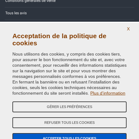
Conditions générales de vente
Tous les avis
Site Map
X
Acceptation de la politique de
Contactez-nous
cookies
Codes couleurs
Nous utilisons des cookies, y compris des cookies tiers,
pour assurer le bon fonctionnement du site et, avec votre
Politique de confidentialité - RGPD
consentement, pour recueillir des informations statistiques
sur la navigation sur le site et pour vous montrer des
messages personnalisés conformes à vos préférences.
En fermant la bannière ou en refusant l'installation des
cookies, seuls les cookies techniques nécessaires au
Copyright © 2014 - 2026. All Rights Reserved.
fonctionnement du site seront installés.
Plus d'information
Visiteurs online: 455
GÉRER LES PRÉFÉRENCES
Credits:
E-COMIT
Suivez nous sur nos réseaux sociaux
REFUSER TOUS LES COOKIES
ACCEPTER TOUS LES COOKIES