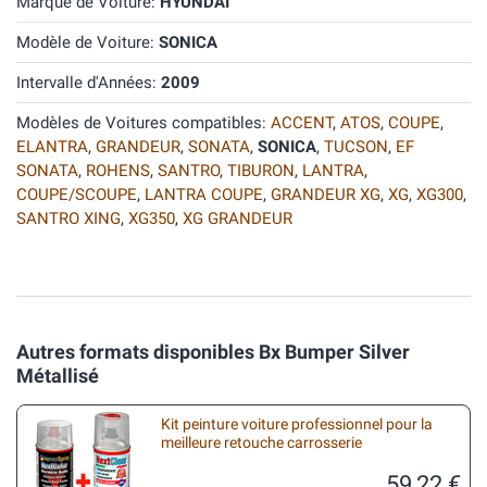
Marque de Voiture:
HYUNDAI
Modèle de Voiture:
SONICA
Intervalle d'Années:
2009
Modèles de Voitures compatibles:
ACCENT
,
ATOS
,
COUPE
,
ELANTRA
,
GRANDEUR
,
SONATA
,
SONICA
,
TUCSON
,
EF
SONATA
,
ROHENS
,
SANTRO
,
TIBURON
,
LANTRA
,
COUPE/SCOUPE
,
LANTRA COUPE
,
GRANDEUR XG
,
XG
,
XG300
,
SANTRO XING
,
XG350
,
XG GRANDEUR
Autres formats disponibles Bx Bumper Silver
Métallisé
Kit peinture voiture professionnel pour la
meilleure retouche carrosserie
59,22 €