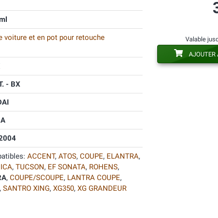
ml
 voiture et en pot pour retouche
Valable jus
AJOUTER 
X
. - BX
AI
RA
2004
atibles:
ACCENT
,
ATOS
,
COUPE
,
ELANTRA
,
ICA
,
TUCSON
,
EF SONATA
,
ROHENS
,
RA
,
COUPE/SCOUPE
,
LANTRA COUPE
,
,
SANTRO XING
,
XG350
,
XG GRANDEUR