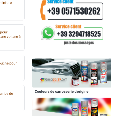
peinture
 pour
ture voiture à
ouche pour
Couleurs de carrosserie d'origine
bombe de