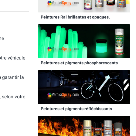
Peintures Ral brillantes et opaques.
ne
otre véhicule
Peintures et pigments phosphorescents
e garantir la
, selon votre
Peintures et pigments réfléchissants