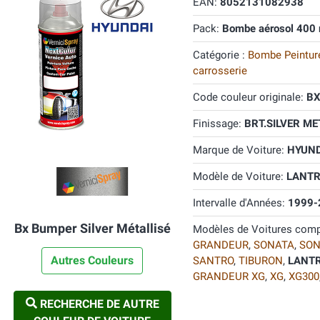
EAN:
8052131082938
Pack:
Bombe aérosol 400 
Catégorie :
Bombe Peinture
carrosserie
Code couleur originale:
B
Finissage:
BRT.SILVER MET
Marque de Voiture:
HYUND
Modèle de Voiture:
LANT
Intervalle d'Années:
1999-
Bx Bumper Silver Métallisé
Modèles de Voitures comp
GRANDEUR
,
SONATA
,
SON
Autres Couleurs
SANTRO
,
TIBURON
,
LANT
GRANDEUR XG
,
XG
,
XG300
RECHERCHE DE AUTRE