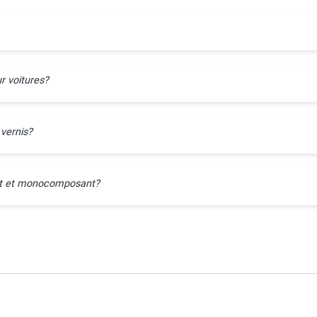
r voitures?
 vernis?
ant et monocomposant?