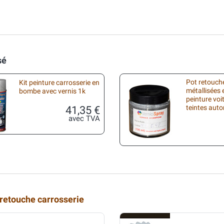
sé
Pot retouche
Kit peinture carrosserie en
métallisées 
bombe avec vernis 1k
peinture voi
41,35 €
teintes aut
avec TVA
 retouche carrosserie