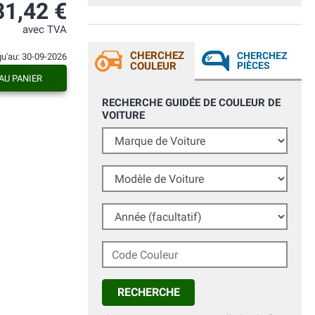
anche dopo vari lavaggi non risulta
31,42 €
nessun difetto. Mi ha sorpreso la qualità
del colore del tutto identico all'originale
avec TVA
visto con tintometro professionale.
Grazie
CHERCHEZ
CHERCHEZ
qu'au: 30-09-2026
COULEUR
PIÈCES
AU PANIER
RECHERCHE GUIDÉE DE COULEUR DE
VOITURE
Marque de Voiture
Modèle de Voiture
Année (facultatif)
Code Couleur
RECHERCHE