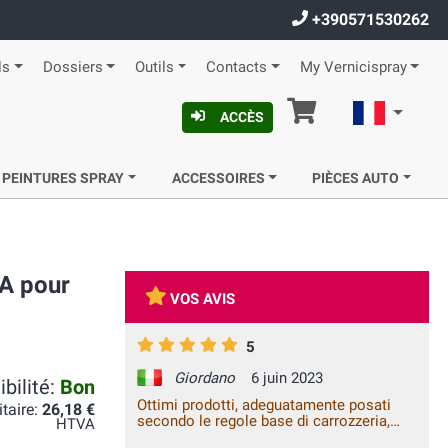
+390571530262
ls
Dossiers
Outils
Contacts
My Vernicispray
Panier
Françai
ACCÈS
 PEINTURES SPRAY
ACCESSOIRES
PIÈCES AUTO
A pour
VOS AVIS
5
Giordano
6 juin 2023
bilité:
Bon
Ottimi prodotti, adeguatamente posati
itaire:
26,18 €
secondo le regole base di carrozzeria,
HTVA
danno un ottimo risultato, il ritocco fatto