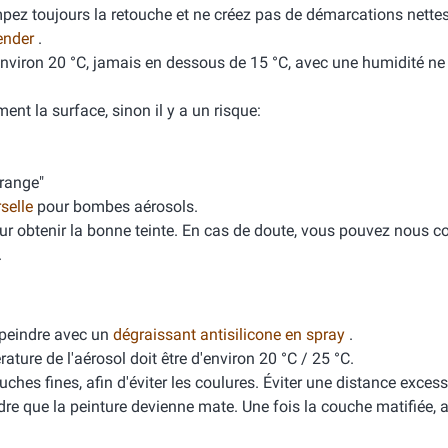
mpez toujours la retouche et ne créez pas de démarcations nette
ender
.
'environ 20 °C, jamais en dessous de 15 °C, avec une humidité n
ment la surface, sinon il y a un risque:
orange"
rselle
pour bombes aérosols.
ur obtenir la bonne teinte. En cas de doute, vous pouvez nous co
.
peindre avec un
dégraissant antisilicone en spray
.
ure de l'aérosol doit être d'environ 20 °C / 25 °C.
ches fines, afin d'éviter les coulures. Éviter une distance excess
dre que la peinture devienne mate. Une fois la couche matifiée, 