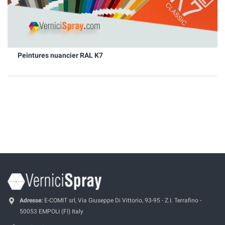
Peintures nuancier RAL K7
Adresse:
E-COMIT srl, Via Giuseppe Di Vittorio, 93-95 - Z.I. Terrafino -
50053 EMPOLI (FI) Italy