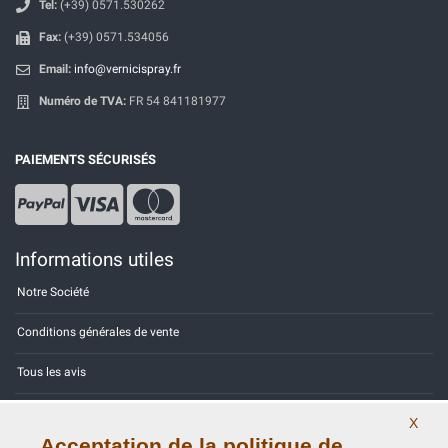
Tel:
(+39) 0571.530262
Fax:
(+39) 0571.534056
Email:
info@vernicispray.fr
Numéro de TVA:
FR 54 841181977
PAIEMENTS SÉCURISÉS
Informations utiles
Notre Société
Conditions générales de vente
Tous les avis
Site Map
X
Acceptation de la politique de