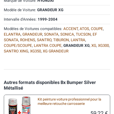
Marque de Voiture:
HYUNDAI
Modèle de Voiture:
GRANDEUR XG
Intervalle d'Années:
1999-2004
Modèles de Voitures compatibles:
ACCENT
,
ATOS
,
COUPE
,
ELANTRA
,
GRANDEUR
,
SONATA
,
SONICA
,
TUCSON
,
EF
SONATA
,
ROHENS
,
SANTRO
,
TIBURON
,
LANTRA
,
COUPE/SCOUPE
,
LANTRA COUPE
,
GRANDEUR XG
,
XG
,
XG300
,
SANTRO XING
,
XG350
,
XG GRANDEUR
Autres formats disponibles Bx Bumper Silver
Métallisé
Kit peinture voiture professionnel pour la
meilleure retouche carrosserie
59,22 €