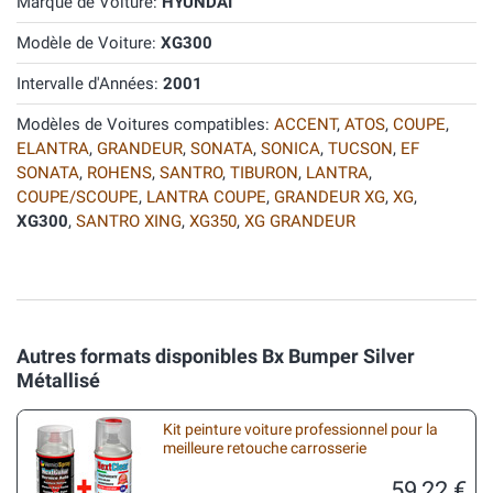
Marque de Voiture:
HYUNDAI
Modèle de Voiture:
XG300
Intervalle d'Années:
2001
Modèles de Voitures compatibles:
ACCENT
,
ATOS
,
COUPE
,
ELANTRA
,
GRANDEUR
,
SONATA
,
SONICA
,
TUCSON
,
EF
SONATA
,
ROHENS
,
SANTRO
,
TIBURON
,
LANTRA
,
COUPE/SCOUPE
,
LANTRA COUPE
,
GRANDEUR XG
,
XG
,
XG300
,
SANTRO XING
,
XG350
,
XG GRANDEUR
Autres formats disponibles Bx Bumper Silver
Métallisé
Kit peinture voiture professionnel pour la
meilleure retouche carrosserie
59,22 €