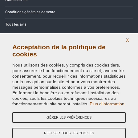
Conditions générales de vente
Tous les avis
Site Map
X
Acceptation de la politique de
Contactez-nous
cookies
Codes couleurs
Nous utilisons des cookies, y compris des cookies tiers,
pour assurer le bon fonctionnement du site et, avec votre
Politique de confidentialité - RGPD
consentement, pour recueillir des informations statistiques
sur la navigation sur le site et pour vous montrer des
messages personnalisés conformes à vos préférences.
En fermant la bannière ou en refusant l'installation des
cookies, seuls les cookies techniques nécessaires au
Copyright © 2014 - 2026. All Rights Reserved.
fonctionnement du site seront installés.
Plus d'information
Visiteurs online: 469
GÉRER LES PRÉFÉRENCES
Credits:
E-COMIT
Suivez nous sur nos réseaux sociaux
REFUSER TOUS LES COOKIES