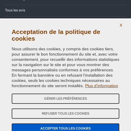
Tous les avis
Site Map
X
Acceptation de la politique de
Contactez-nous
cookies
Codes couleurs
Nous utilisons des cookies, y compris des cookies tiers,
pour assurer le bon fonctionnement du site et, avec votre
Politique de confidentialité - RGPD
consentement, pour recueillir des informations statistiques
sur la navigation sur le site et pour vous montrer des
messages personnalisés conformes à vos préférences.
En fermant la bannière ou en refusant l'installation des
cookies, seuls les cookies techniques nécessaires au
Copyright © 2014 - 2026. All Rights Reserved.
fonctionnement du site seront installés.
Plus d'information
Visiteurs online: 483
GÉRER LES PRÉFÉRENCES
Credits:
E-COMIT
Suivez nous sur nos réseaux sociaux
REFUSER TOUS LES COOKIES
ACCEPTER TOUS LES COOKIES