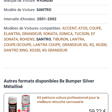
Marque de Voiture:
HYUNDAI
Modèle de Voiture:
SANTRO
Intervalle d'Années:
2001-2002
Modèles de Voitures compatibles:
ACCENT
,
ATOS
,
COUPE
,
ELANTRA
,
GRANDEUR
,
SONATA
,
SONICA
,
TUCSON
,
EF
SONATA
,
ROHENS
,
SANTRO
,
TIBURON
,
LANTRA
,
COUPE/SCOUPE
,
LANTRA COUPE
,
GRANDEUR XG
,
XG
,
XG300
,
SANTRO XING
,
XG350
,
XG GRANDEUR
Autres formats disponibles Bx Bumper Silver
Métallisé
Kit peinture voiture professionnel pour la
meilleure retouche carrosserie
59,22 €