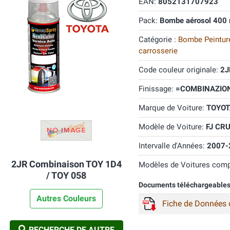
EAN:
8052131707923
Pack:
Bombe aérosol 400 
Catégorie :
Bombe Peinture
carrosserie
Code couleur originale:
2J
Finissage:
=COMBINAZIONE
Marque de Voiture:
TOYOT
Modèle de Voiture:
FJ CRU
Intervalle d'Années:
2007-
2JR Combinaison TOY 1D4
Modèles de Voitures comp
/ TOY 058
Documents téléchargeable
Autres Couleurs
Fiche de Données 
RECHERCHE DE AUTRE