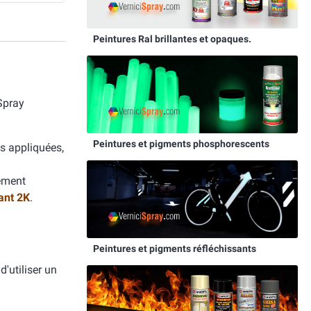
Peintures Ral brillantes et opaques.
Spray
Peintures et pigments phosphorescents
is appliquées,
tement
ant 2K
.
Peintures et pigments réfléchissants
d'utiliser un