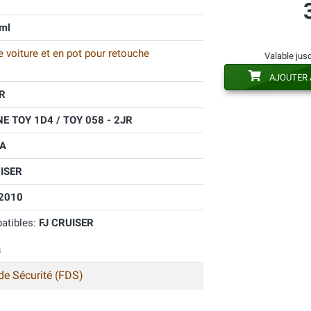
ml
 voiture et en pot pour retouche
Valable jus
AJOUTER 
R
 TOY 1D4 / TOY 058 - 2JR
A
ISER
2010
atibles:
FJ CRUISER
s
de Sécurité (FDS)