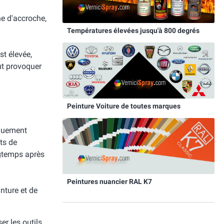
he d'accroche,
Températures élevées jusqu'à 800 degrés
st élevée,
eut provoquer
Peinture Voiture de toutes marques
iquement
its de
gtemps après
Peintures nuancier RAL K7
nture et de
ser les outils