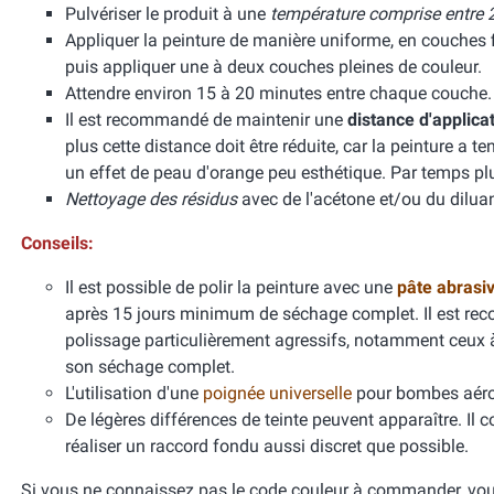
Pulvériser le produit à une
température comprise entre 2
Appliquer la peinture de manière uniforme, en couches f
puis appliquer une à deux couches pleines de couleur.
Attendre environ 15 à 20 minutes entre chaque couche.
Il est recommandé de maintenir une
distance d'applica
plus cette distance doit être réduite, car la peinture a 
un effet de peau d'orange peu esthétique. Par temps pl
Nettoyage des résidus
avec de l'acétone et/ou du diluan
Conseils:
Il est possible de polir la peinture avec une
pâte abrasi
après 15 jours minimum de séchage complet. Il est re
polissage particulièrement agressifs, notamment ceux
son séchage complet.
L'utilisation d'une
poignée universelle
pour bombes aéros
De légères différences de teinte peuvent apparaître. Il 
réaliser un raccord fondu aussi discret que possible.
Si vous ne connaissez pas le code couleur à commander, vous