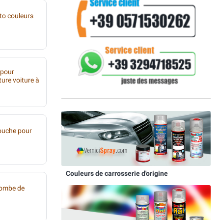
to couleurs
 pour
ture voiture à
ouche pour
Couleurs de carrosserie d'origine
bombe de