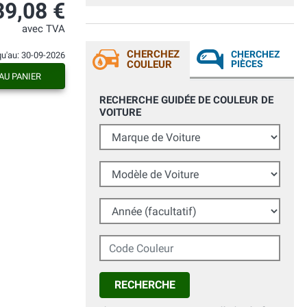
alle classiche bombolette) si riesce a
39,08 €
dare uno strato uniforme senza far
colature. Confermo la copertura di circa
avec TVA
un metro quadro a bomboletta. Con
temperatura ambiente di circa 22 gradi il
CHERCHEZ
CHERCHEZ
qu'au: 30-09-2026
prodotto è risultato utilizzabile per quasi
COULEUR
PIÈCES
24 h prima della totale catalizzazione.
AU PANIER
RECHERCHE GUIDÉE DE COULEUR DE
VOITURE
Marque de Voiture
Modèle de Voiture
Année (facultatif)
Code Couleur
RECHERCHE