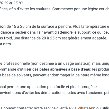
0 °C et 25 °C.
ines, afin d'éviter les coulures. Commencer par une légère couc
tion
de 15 à 20 cm de la surface à peindre. Plus la température e
tendance à sécher dans l'air avant d'atteindre le support, ce qui p
us froid, une distance de 20 à 25 cm est généralement adaptée.
t nitro.
ve
professionnelle (non destinée à un usage amateur), mais un
commandé d'utiliser des
pâtes abrasives à base d'eau
: les produ
 à base de solvants, peuvent endommager la peinture même lon
ol permet une application plus facile et plus homogène.
convient donc d'éviter les démarcations nettes avec l'ancienne pei
 pouvez contacter notre service clientèle via
WhatsApp
ou utili