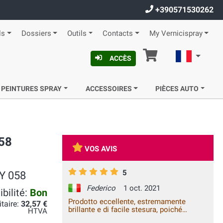
+390571530262
ls
Dossiers
Outils
Contacts
My Vernicispray
Panier
Françai
ACCÈS
 PEINTURES SPRAY
ACCESSOIRES
PIÈCES AUTO
58
VOS AVIS
5
OY 058
Federico
1 oct. 2021
bilité:
Bon
Prodotto eccellente, estremamente
itaire:
32,57 €
brillante e di facile stesura, poiché
HTVA
avendo una pressione inferiore (rispetto