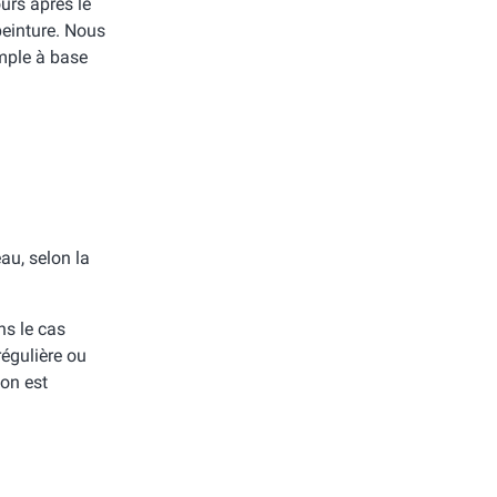
urs après le
peinture. Nous
emple à base
au, selon la
ns le cas
régulière ou
ion est