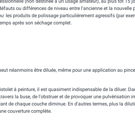
essionnelle (non destinée à un usage amateur), au plus tôt 15 jo
défauts ou différences de niveau entre l'ancienne et la nouvelle 
au
: les produits de polissage particulièrement agressifs (par ex
temps après son séchage complet.
le peut néanmoins être diluée, même pour une application au pince
stolet à peinture, il est quasiment indispensable de la diluer. Da
ravers la buse, de l'obstruer et de provoquer une pulvérisation ir
vrant de chaque couche diminue. En d'autres termes, plus la dilut
 une couverture complète.