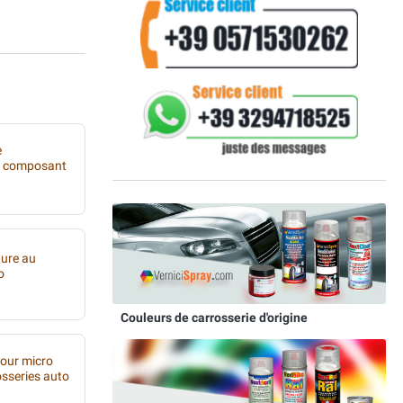
e
i composant
ture au
o
Couleurs de carrosserie d'origine
pour micro
osseries auto