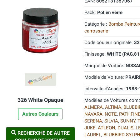
EAN:
8052131357067
Pack:
Pot en verre
Catégorie :
Bombe Peinture
carrosserie
Code couleur originale:
32
Finissage:
WHITE (PAG.81
Marque de Voiture:
NISS
Modèle de Voiture:
PRAIR
Intervalle d'Années:
1988-
326 White Opaque
Modèles de Voitures comp
ALMERA
,
ALTIMA
,
BLUEBI
Autres Couleurs
NAVARA
,
NOTE
,
PATHFIN
SERENA
,
SILVIA
,
SUNNY
,
JUKE
,
ATLEON
,
DUALIS
,
L
RECHERCHE DE AUTRE
LAUREL
,
BLUEBIRD SYLPH