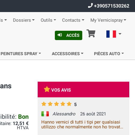
+390571530262
ls
Dossiers
Outils
Contacts
My Vernicispray
Panier
Françai
ACCÈS
 PEINTURES SPRAY
ACCESSOIRES
PIÈCES AUTO
dans
VOS AVIS
5
Alessandro
26 août 2021
bilité:
Bon
Hanno vernici di tutti i tipi per qualsiasi
itaire:
12,51 €
utilizzo che normalmente non ho trovato.
HTVA
Ho acquistato una vernice bicomponente