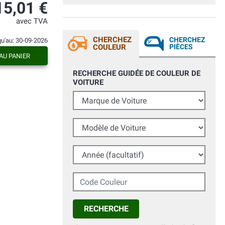
nera che ha fatto il suo dovere
15,01 €
egregiamente. Le parti restaurate sono
tornate come nuove. Sicuramente
avec TVA
riacquisterò da loro altre vernici.
CHERCHEZ
CHERCHEZ
qu'au: 30-09-2026
COULEUR
PIÈCES
AU PANIER
RECHERCHE GUIDÉE DE COULEUR DE
VOITURE
Marque de Voiture
Modèle de Voiture
Année (facultatif)
Code Couleur
RECHERCHE