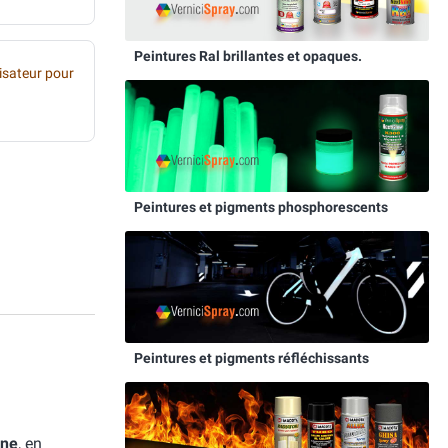
Peintures Ral brillantes et opaques.
sateur pour
Peintures et pigments phosphorescents
Peintures et pigments réfléchissants
ine
, en