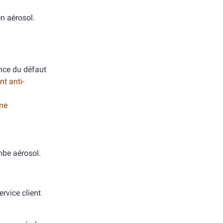
en aérosol.
ance du défaut
nt anti-
ane
.
mbe aérosol.
rvice client