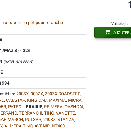
 voiture et en pot pour retouche
Valable jus
AJOUTER 
6
1/MAZ.3) - 326
AN
(DATSUN/NISSAN)
IE
1994
atibles:
200SX
,
300ZX
,
300ZX ROADSTER
,
RD
,
CABSTAR
,
KING CAB
,
MAXIMA
,
MICRA
,
DER
,
PATROL
,
PRAIRIE
,
PRIMERA
,
QASHQAI
,
TERRANO
,
TERRANO II
,
TINO
,
VANETTE
,
EAF
,
MARCH
,
PULSAR
,
240SX
,
STANZA
,
Y
,
ALMERA TINO
,
AVENIR
,
NT400