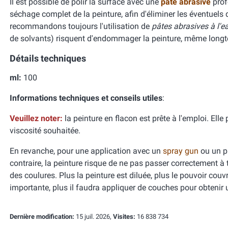
Il est possible de polir la surface avec une
pâte abrasive
prof
séchage complet de la peinture, afin d'éliminer les éventuels 
recommandons toujours l'utilisation de
pâtes abrasives à l'e
de solvants) risquent d'endommager la peinture, même long
Détails techniques
ml:
100
Informations techniques et conseils utiles
:
Veuillez noter:
la peinture en flacon est prête à l'emploi. El
viscosité souhaitée.
En revanche, pour une application avec un
spray gun
ou un pi
contraire, la peinture risque de ne pas passer correctement à t
des coulures. Plus la peinture est diluée, plus le pouvoir cou
importante, plus il faudra appliquer de couches pour obtenir
Dernière modification:
15 juil. 2026,
Visites:
16 838 734