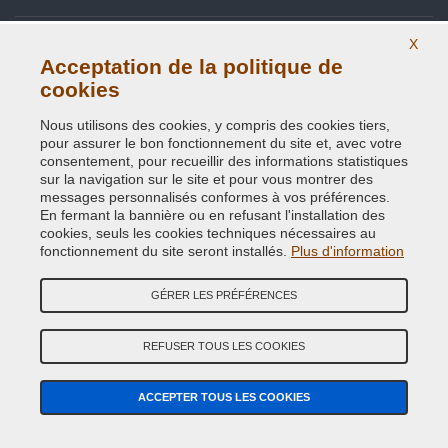
Site Map
X
Acceptation de la politique de
Contactez-nous
cookies
Codes couleurs
Nous utilisons des cookies, y compris des cookies tiers,
pour assurer le bon fonctionnement du site et, avec votre
Politique de confidentialité - RGPD
consentement, pour recueillir des informations statistiques
sur la navigation sur le site et pour vous montrer des
messages personnalisés conformes à vos préférences.
En fermant la bannière ou en refusant l'installation des
cookies, seuls les cookies techniques nécessaires au
Copyright © 2014 - 2026. All Rights Reserved.
fonctionnement du site seront installés.
Plus d'information
Visiteurs online: 250
GÉRER LES PRÉFÉRENCES
Credits:
E-COMIT
REFUSER TOUS LES COOKIES
Suivez nous sur nos réseaux sociaux
ACCEPTER TOUS LES COOKIES