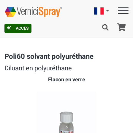
Française
Pa
ACCÈS
Poli60 solvant polyuréthane
Diluant en polyuréthane
Flacon en verre