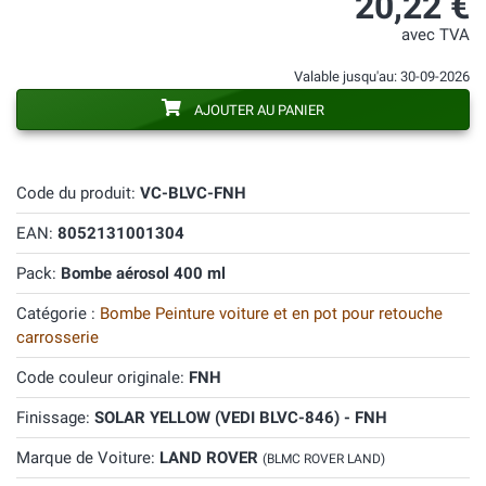
20,22 €
avec TVA
Valable jusqu'au: 30-09-2026
AJOUTER AU PANIER
Code du produit:
VC-BLVC-FNH
EAN:
8052131001304
Pack:
Bombe aérosol 400 ml
Catégorie :
Bombe Peinture voiture et en pot pour retouche
carrosserie
Code couleur originale:
FNH
Finissage:
SOLAR YELLOW (VEDI BLVC-846) - FNH
Marque de Voiture:
LAND ROVER
(BLMC ROVER LAND)