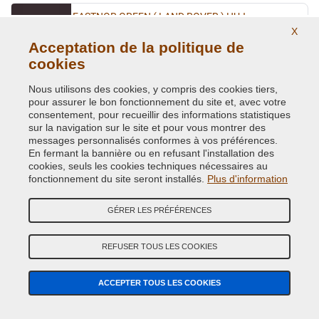
EASTNOR GREEN ( LAND ROVER ) HUJ
X
Code couleur originale:
419
Acceptation de la politique de
Code du produit:
VC-BLVC-419
cookies
EASTNOR GREEN (L.ROVER)(VEDI BLVC-419
Nous utilisons des cookies, y compris des cookies tiers,
pour assurer le bon fonctionnement du site et, avec votre
Code couleur originale:
HUJ
consentement, pour recueillir des informations statistiques
Code du produit:
VC-BLVC-HUJ
sur la navigation sur le site et pour vous montrer des
messages personnalisés conformes à vos préférences.
En fermant la bannière ou en refusant l'installation des
ELECTRIC BLUE X2253 JSA
cookies, seuls les cookies techniques nécessaires au
fonctionnement du site seront installés.
Plus d'information
Code couleur originale:
997
Code du produit:
VC-BLVC-997
GÉRER LES PRÉFÉRENCES
ELECTRIC BLUE X2253 (VEDI BLVC-997)
REFUSER TOUS LES COOKIES
Code couleur originale:
JSA
Code du produit:
VC-BLVC-JSA
ACCEPTER TOUS LES COOKIES
HENLEY BLUE JPD