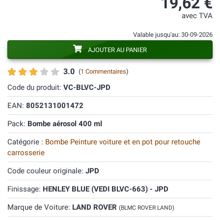
19,62 €
avec TVA
Valable jusqu'au: 30-09-2026
AJOUTER AU PANIER
3.0
(
1 Commentaires
)
Code du produit:
VC-BLVC-JPD
EAN:
8052131001472
Pack:
Bombe aérosol 400 ml
Catégorie :
Bombe Peinture voiture et en pot pour retouche
carrosserie
Code couleur originale:
JPD
Finissage:
HENLEY BLUE (VEDI BLVC-663) - JPD
Marque de Voiture:
LAND ROVER
(BLMC ROVER LAND)