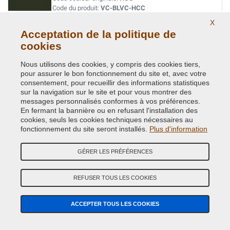
Code du produit:
VC-BLVC-HCC
X
Acceptation de la politique de
EASTNOR GREEN ( LAND ROVER ) HUJ
cookies
Code couleur originale:
419
Code du produit:
VC-BLVC-419
Nous utilisons des cookies, y compris des cookies tiers,
pour assurer le bon fonctionnement du site et, avec votre
consentement, pour recueillir des informations statistiques
EASTNOR GREEN (L.ROVER)(VEDI BLVC-419
sur la navigation sur le site et pour vous montrer des
messages personnalisés conformes à vos préférences.
Code couleur originale:
HUJ
En fermant la bannière ou en refusant l'installation des
Code du produit:
VC-BLVC-HUJ
cookies, seuls les cookies techniques nécessaires au
fonctionnement du site seront installés.
Plus d'information
ELECTRIC BLUE X2253 JSA
GÉRER LES PRÉFÉRENCES
Code couleur originale:
997
Code du produit:
VC-BLVC-997
REFUSER TOUS LES COOKIES
ELECTRIC BLUE X2253 (VEDI BLVC-997)
ACCEPTER TOUS LES COOKIES
Code couleur originale:
JSA
Code du produit:
VC-BLVC-JSA