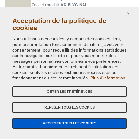
Code du produit:
VC-BLVC-NAL
X
Acceptation de la politique de
CHAWTON WHITE (VEDI BLVC NAL)
cookies
Code couleur originale:
1218
Code du produit:
VC-BLVC-1218
Nous utilisons des cookies, y compris des cookies tiers,
pour assurer le bon fonctionnement du site et, avec votre
consentement, pour recueillir des informations statistiques
CONISTON GREEN HYJ
sur la navigation sur le site et pour vous montrer des
messages personnalisés conformes à vos préférences.
Code couleur originale:
637/97
En fermant la bannière ou en refusant l'installation des
Code du produit:
VC-BLVC-637/97
cookies, seuls les cookies techniques nécessaires au
fonctionnement du site seront installés.
Plus d'information
CRANBERRY RED (VEDI BLVC- 898)
GÉRER LES PRÉFÉRENCES
Code couleur originale:
COS
Code du produit:
VC-BLVC-COS
REFUSER TOUS LES COOKIES
DEEP BRONZE GREEN ( LAND ROVER ) HCC
ACCEPTER TOUS LES COOKIES
Code couleur originale:
512
Code du produit:
VC-BLVC-512