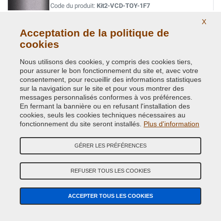
Code du produit:
Kit2-VCD-TOY-1F7
X
Acceptation de la politique de
SILVER MET.
cookies
Code couleur originale:
1F8
Code du produit:
Kit2-VCD-TOY-1F8
Nous utilisons des cookies, y compris des cookies tiers,
pour assurer le bon fonctionnement du site et, avec votre
consentement, pour recueillir des informations statistiques
SILVER MET. / TARO ( = TOY-147 )
sur la navigation sur le site et pour vous montrer des
Code couleur originale:
8T7
messages personnalisés conformes à vos préférences.
Code du produit:
Kit2-VCD-TOY-8T7
En fermant la bannière ou en refusant l'installation des
cookies, seuls les cookies techniques nécessaires au
fonctionnement du site seront installés.
Plus d'information
SILVER/SHIMMERING SILVER MET.
Code couleur originale:
1L0
GÉRER LES PRÉFÉRENCES
Code du produit:
Kit2-VCD-TOY-1L0
REFUSER TOUS LES COOKIES
STEALTH MET.
Code couleur originale:
41W
ACCEPTER TOUS LES COOKIES
Code du produit:
Kit2-VCD-TOY-41W