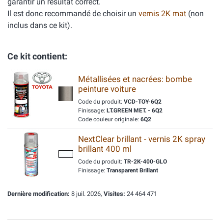
garantir un résultat correct.
Il est donc recommandé de choisir un
vernis 2K mat
(non
inclus dans ce kit).
Ce kit contient:
Métallisées et nacrées: bombe
peinture voiture
Code du produit:
VCD-TOY-6Q2
Finissage:
LT.GREEN MET. - 6Q2
Code couleur originale:
6Q2
NextClear brillant - vernis 2K spray
brillant 400 ml
Code du produit:
TR-2K-400-GLO
Finissage:
Transparent Brillant
Dernière modification:
8 juil. 2026,
Visites:
24 464 471