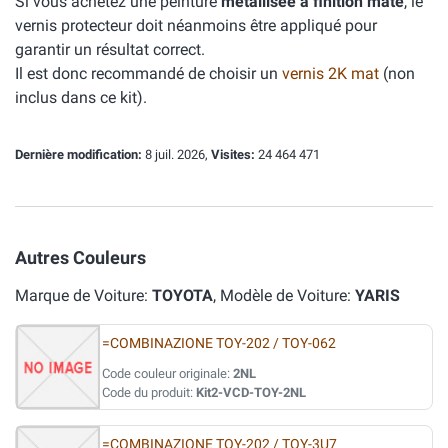
Si vous achetez une peinture
métallisée à finition mate
, le
vernis protecteur doit néanmoins être appliqué pour
garantir un résultat correct.
Il est donc recommandé de choisir un
vernis 2K mat
(non
inclus dans ce kit).
Dernière modification:
8 juil. 2026,
Visites:
24 464 471
Autres Couleurs
Marque de Voiture:
TOYOTA
, Modèle de Voiture:
YARIS
=COMBINAZIONE TOY-202 / TOY-062
Code couleur originale:
2NL
Code du produit:
Kit2-VCD-TOY-2NL
=COMBINAZIONE TOY-202 / TOY-3U7