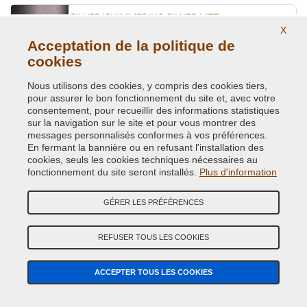
SILVER/SHIMMERING SILVER MET.
X
Code couleur originale:
1L0
Acceptation de la politique de
Code du produit:
Kit2-VCD-TOY-1L0
cookies
Nous utilisons des cookies, y compris des cookies tiers,
STEALTH MET.
pour assurer le bon fonctionnement du site et, avec votre
Code couleur originale:
41W
consentement, pour recueillir des informations statistiques
Code du produit:
Kit2-VCD-TOY-41W
sur la navigation sur le site et pour vous montrer des
messages personnalisés conformes à vos préférences.
En fermant la bannière ou en refusant l'installation des
STRONG BLUE MET.
cookies, seuls les cookies techniques nécessaires au
fonctionnement du site seront installés.
Plus d'information
Code couleur originale:
8B6
Code du produit:
Kit2-VCD-TOY-8B6
GÉRER LES PRÉFÉRENCES
TURQUOISE MET.
REFUSER TOUS LES COOKIES
Code couleur originale:
777
Code du produit:
Kit2-VCD-TOY-777
ACCEPTER TOUS LES COOKIES
TURQUOISE/MARINE BLUE MET.