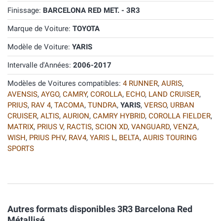
Finissage:
BARCELONA RED MET. - 3R3
Marque de Voiture:
TOYOTA
Modèle de Voiture:
YARIS
Intervalle d'Années:
2006-2017
Modèles de Voitures compatibles:
4 RUNNER
,
AURIS
,
AVENSIS
,
AYGO
,
CAMRY
,
COROLLA
,
ECHO
,
LAND CRUISER
,
PRIUS
,
RAV 4
,
TACOMA
,
TUNDRA
,
YARIS
,
VERSO
,
URBAN
CRUISER
,
ALTIS
,
AURION
,
CAMRY HYBRID
,
COROLLA FIELDER
,
MATRIX
,
PRIUS V
,
RACTIS
,
SCION XD
,
VANGUARD
,
VENZA
,
WISH
,
PRIUS PHV
,
RAV4
,
YARIS L
,
BELTA
,
AURIS TOURING
SPORTS
Autres formats disponibles 3R3 Barcelona Red
Métallisé