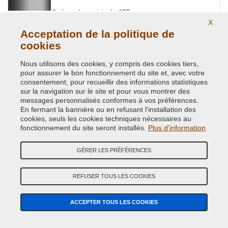
Code couleur originale:
1E7
Code du produit:
Kit2-VCD-TOY-1E7
X
Acceptation de la politique de
cookies
SILVER MET.
Nous utilisons des cookies, y compris des cookies tiers,
Code couleur originale:
1F7
pour assurer le bon fonctionnement du site et, avec votre
Code du produit:
Kit2-VCD-TOY-1F7
consentement, pour recueillir des informations statistiques
sur la navigation sur le site et pour vous montrer des
SILVER MET.
messages personnalisés conformes à vos préférences.
En fermant la bannière ou en refusant l'installation des
Code couleur originale:
1F8
cookies, seuls les cookies techniques nécessaires au
Code du produit:
Kit2-VCD-TOY-1F8
fonctionnement du site seront installés.
Plus d'information
SILVER MET. / TARO ( = TOY-147 )
GÉRER LES PRÉFÉRENCES
Code couleur originale:
8T7
Code du produit:
Kit2-VCD-TOY-8T7
REFUSER TOUS LES COOKIES
SILVER/SHIMMERING SILVER MET.
ACCEPTER TOUS LES COOKIES
Code couleur originale:
1L0
Code du produit:
Kit2-VCD-TOY-1L0