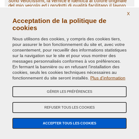
Sono velocissimi, la vernice è identica al colore originale
del mio veicolo ed i prodotti di qualità facilitano il lavoro
anche ai non esperti come me.
X
Acceptation de la politique de
cookies
Nous utilisons des cookies, y compris des cookies tiers,
CHERCHEZ
CHERCHEZ PIÈCES
pour assurer le bon fonctionnement du site et, avec votre
COULEUR
consentement, pour recueillir des informations statistiques
sur la navigation sur le site et pour vous montrer des
messages personnalisés conformes à vos préférences.
RECHERCHE GUIDÉE DE COULEUR DE VOITURE
En fermant la bannière ou en refusant l'installation des
Marque de Voiture
cookies, seuls les cookies techniques nécessaires au
fonctionnement du site seront installés.
Plus d'information
Modèle de Voiture
GÉRER LES PRÉFÉRENCES
Année (facultatif)
REFUSER TOUS LES COOKIES
Code Couleur
ACCEPTER TOUS LES COOKIES