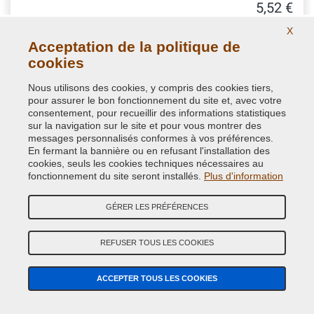
5,52 €
avec TVA
X
Acceptation de la politique de
cookies
Nous utilisons des cookies, y compris des cookies tiers,
pour assurer le bon fonctionnement du site et, avec votre
consentement, pour recueillir des informations statistiques
sur la navigation sur le site et pour vous montrer des
messages personnalisés conformes à vos préférences.
En fermant la bannière ou en refusant l'installation des
cookies, seuls les cookies techniques nécessaires au
fonctionnement du site seront installés.
Plus d'information
GÉRER LES PRÉFÉRENCES
Papier de masquage avec bande adhésive - rouleau
REFUSER TOUS LES COOKIES
0,18x20 m
Papier en polyéthylène de 18 cm d'épaisseur, 20 mètres de
ACCEPTER TOUS LES COOKIES
long. Idéal pour protéger avec un seul outil les parties à peindre
dans retouche voiture ou travaux domestiques.