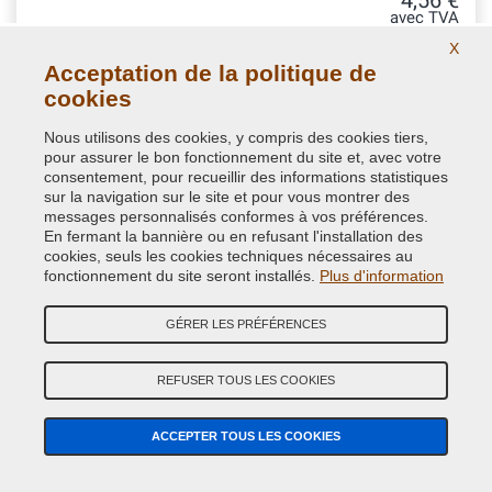
4,56 €
avec TVA
X
Acceptation de la politique de
cookies
Nous utilisons des cookies, y compris des cookies tiers,
pour assurer le bon fonctionnement du site et, avec votre
consentement, pour recueillir des informations statistiques
sur la navigation sur le site et pour vous montrer des
messages personnalisés conformes à vos préférences.
En fermant la bannière ou en refusant l'installation des
cookies, seuls les cookies techniques nécessaires au
fonctionnement du site seront installés.
Plus d'information
GÉRER LES PRÉFÉRENCES
Kit vernis brillant 2K polyuréthane en pot, complet
de système Spray Gun
REFUSER TOUS LES COOKIES
Vernis transparent pour carrosserie brillant en pot de 100 ml
ACCEPTER TOUS LES COOKIES
complet de Spray Gun