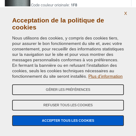
Code couleur originale:
1F8
Code du produit:
VCD-TOY-1F8
X
Acceptation de la politique de
cookies
SILVER MET. / TARO ( = TOY-147 )
Code couleur originale:
8T7
Nous utilisons des cookies, y compris des cookies tiers,
Code du produit:
VCD-TOY-8T7
pour assurer le bon fonctionnement du site et, avec votre
consentement, pour recueillir des informations statistiques
sur la navigation sur le site et pour vous montrer des
SILVER/SHIMMERING SILVER MET.
messages personnalisés conformes à vos préférences.
En fermant la bannière ou en refusant l'installation des
Code couleur originale:
1L0
cookies, seuls les cookies techniques nécessaires au
Code du produit:
VCD-TOY-1L0
fonctionnement du site seront installés.
Plus d'information
STEALTH MET.
GÉRER LES PRÉFÉRENCES
Code couleur originale:
41W
Code du produit:
VCD-TOY-41W
REFUSER TOUS LES COOKIES
STRONG BLUE MET.
ACCEPTER TOUS LES COOKIES
Code couleur originale:
8B6
Code du produit:
VCD-TOY-8B6