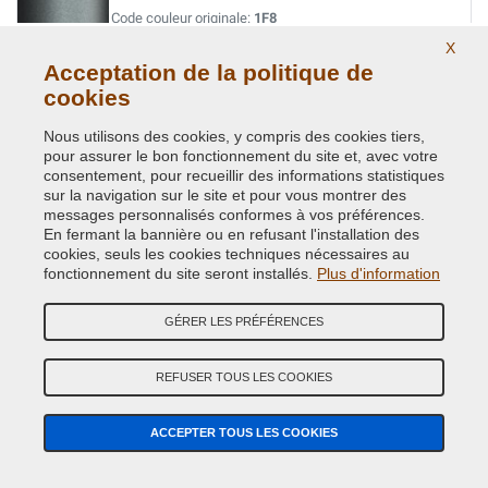
Code couleur originale:
1F8
Code du produit:
VCD-TOY-1F8
X
Acceptation de la politique de
cookies
SILVER MET. / TARO ( = TOY-147 )
Code couleur originale:
8T7
Nous utilisons des cookies, y compris des cookies tiers,
Code du produit:
VCD-TOY-8T7
pour assurer le bon fonctionnement du site et, avec votre
consentement, pour recueillir des informations statistiques
sur la navigation sur le site et pour vous montrer des
SILVER/SHIMMERING SILVER MET.
messages personnalisés conformes à vos préférences.
En fermant la bannière ou en refusant l'installation des
Code couleur originale:
1L0
cookies, seuls les cookies techniques nécessaires au
Code du produit:
VCD-TOY-1L0
fonctionnement du site seront installés.
Plus d'information
STEALTH MET.
GÉRER LES PRÉFÉRENCES
Code couleur originale:
41W
Code du produit:
VCD-TOY-41W
REFUSER TOUS LES COOKIES
STRONG BLUE MET.
ACCEPTER TOUS LES COOKIES
Code couleur originale:
8B6
Code du produit:
VCD-TOY-8B6