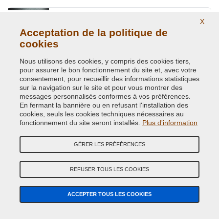
SILVER MET.
X
Acceptation de la politique de
Code couleur originale:
1F8
Code du produit:
VCD-TOY-1F8
cookies
Nous utilisons des cookies, y compris des cookies tiers,
SILVER MET. / TARO ( = TOY-147 )
pour assurer le bon fonctionnement du site et, avec votre
consentement, pour recueillir des informations statistiques
Code couleur originale:
8T7
sur la navigation sur le site et pour vous montrer des
Code du produit:
VCD-TOY-8T7
messages personnalisés conformes à vos préférences.
En fermant la bannière ou en refusant l'installation des
cookies, seuls les cookies techniques nécessaires au
SILVER/SHIMMERING SILVER MET.
fonctionnement du site seront installés.
Plus d'information
Code couleur originale:
1L0
Code du produit:
VCD-TOY-1L0
GÉRER LES PRÉFÉRENCES
STEALTH MET.
REFUSER TOUS LES COOKIES
Code couleur originale:
41W
Code du produit:
VCD-TOY-41W
ACCEPTER TOUS LES COOKIES
STRONG BLUE MET.