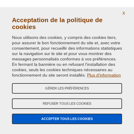
X
Acceptation de la politique de
cookies
Nous utilisons des cookies, y compris des cookies tiers,
pour assurer le bon fonctionnement du site et, avec votre
consentement, pour recueillir des informations statistiques
Adresse:
E-COMIT srl, Via Giuseppe Di Vittorio, 93-95 - Z.I. Terrafino -
sur la navigation sur le site et pour vous montrer des
50053 EMPOLI (FI) Italy
messages personnalisés conformes à vos préférences.
En fermant la bannière ou en refusant l'installation des
Tel:
(+39) 0571.530262
cookies, seuls les cookies techniques nécessaires au
fonctionnement du site seront installés.
Plus d'information
Fax:
(+39) 0571.534056
Email:
info@vernicispray.fr
GÉRER LES PRÉFÉRENCES
Numéro de TVA:
FR 54 841181977
REFUSER TOUS LES COOKIES
PAIEMENTS SÉCURISÉS
ACCEPTER TOUS LES COOKIES