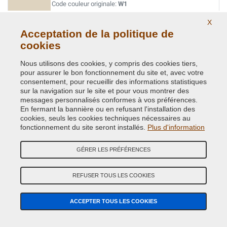
Code couleur originale:
W1
Code du produit:
VC-CHA-W1
X
Acceptation de la politique de
BLACK
cookies
Code couleur originale:
DT4014
Nous utilisons des cookies, y compris des cookies tiers,
Code du produit:
VC-CHA-DT4014
pour assurer le bon fonctionnement du site et, avec votre
consentement, pour recueillir des informations statistiques
sur la navigation sur le site et pour vous montrer des
BLACK
messages personnalisés conformes à vos préférences.
Code couleur originale:
DX8
En fermant la bannière ou en refusant l'installation des
Code du produit:
VC-CHA-DX8
cookies, seuls les cookies techniques nécessaires au
fonctionnement du site seront installés.
Plus d'information
BLACK
GÉRER LES PRÉFÉRENCES
Code couleur originale:
DT4004
Code du produit:
VC-CHA-DT4004
REFUSER TOUS LES COOKIES
BLACK
ACCEPTER TOUS LES COOKIES
Code couleur originale:
PX8
Code du produit:
VC-CHA-PX8