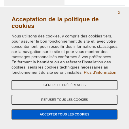
X
RECHERCHE GUIDÉE DE COULEUR DE VOITURE
Acceptation de la politique de
Marque de Voiture
cookies
Nous utilisons des cookies, y compris des cookies tiers,
Modèle de Voiture
pour assurer le bon fonctionnement du site et, avec votre
consentement, pour recueillir des informations statistiques
sur la navigation sur le site et pour vous montrer des
Année (facultatif)
messages personnalisés conformes à vos préférences.
En fermant la bannière ou en refusant l'installation des
cookies, seuls les cookies techniques nécessaires au
Code Couleur
fonctionnement du site seront installés.
Plus d'information
GÉRER LES PRÉFÉRENCES
RECHERCHE
Il est toujours recommandè de vèrifier le
code couleur
REFUSER TOUS LES COOKIES
carrosserie dans votre voiture pour commander la
bonne peinture.
ACCEPTER TOUS LES COOKIES
Recherche avancèe code couleur