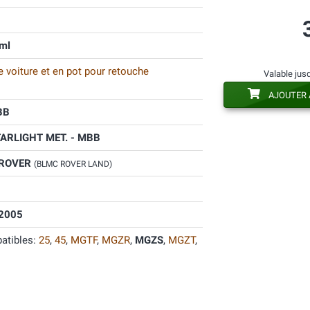
ml
 voiture et en pot pour retouche
Valable jus
AJOUTER 
BB
ARLIGHT MET. - MBB
 ROVER
(BLMC ROVER LAND)
2005
atibles:
25
,
45
,
MGTF
,
MGZR
,
MGZS
,
MGZT
,