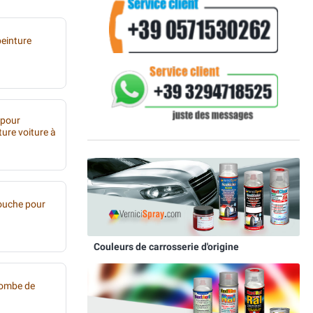
peinture
 pour
ture voiture à
ouche pour
Couleurs de carrosserie d'origine
bombe de