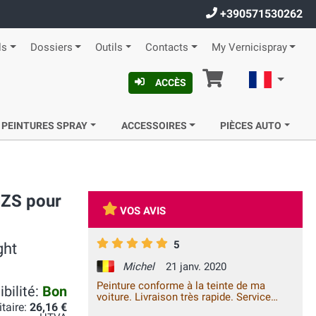
+390571530262
ls
Dossiers
Outils
Contacts
My Vernicispray
Panier
Françai
ACCÈS
 PEINTURES SPRAY
ACCESSOIRES
PIÈCES AUTO
GZS pour
VOS AVIS
5
ght
Michel
21 janv. 2020
Peinture conforme à la teinte de ma
bilité:
Bon
voiture. Livraison très rapide. Service
itaire:
26,16 €
excellent.