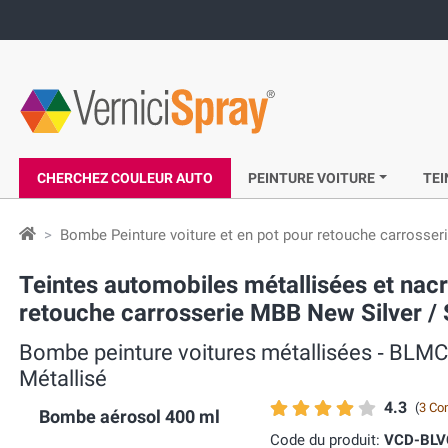
CHERCHEZ COULEUR AUTO
PEINTURE VOITURE
TEI
Bombe Peinture voiture et en pot pour retouche carrosser
Teintes automobiles métallisées et n
retouche carrosserie MBB New Silver / S
Bombe peinture voitures métallisées ‐ BLM
Métallisé
4.3
(
3 Co
Bombe aérosol 400 ml
Code du produit:
VCD-BL