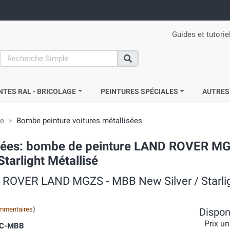
Guides et tutorie
search
Recherche
NTES RAL - BRICOLAGE
PEINTURES SPÉCIALES
AUTRES
ie
Bombe peinture voitures métallisées
acrées: bombe de peinture LAND ROVER M
tarlight Métallisé
C ROVER LAND MGZS ‐ MBB New Silver / Starli
mmentaires
)
Disponi
Prix un
VC-MBB