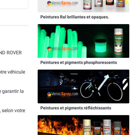
Peintures Ral brillantes et opaques.
LAND ROVER
Peintures et pigments phosphorescents
otre véhicule
e garantir la
Peintures et pigments réfléchissants
, selon votre