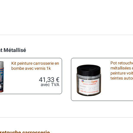
t Métallisé
Pot retouche
Kit peinture carrosserie en
métallisées 
bombe avec vernis 1k
peinture voi
41,33 €
teintes aut
avec TVA
 retouche carrosserie