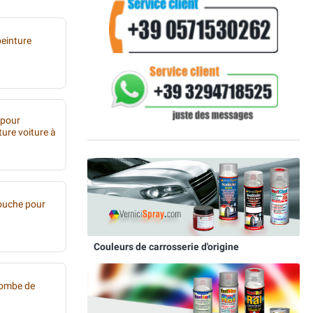
peinture
 pour
ture voiture à
ouche pour
Couleurs de carrosserie d'origine
bombe de