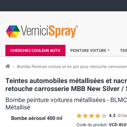
CHERCHEZ COULEUR AUTO
PEINTURE VOITURE
TEI
Bombe Peinture voiture et en pot pour retouche carrosser
Teintes automobiles métallisées et n
retouche carrosserie MBB New Silver / S
Bombe peinture voitures métallisées ‐ BLM
Métallisé
4.3
(
3 Co
Bombe aérosol 400 ml
Code du produit:
VCD-BL