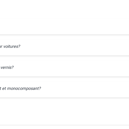
r voitures?
 vernis?
ant et monocomposant?