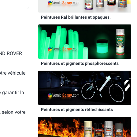
Peintures Ral brillantes et opaques.
LAND ROVER
Peintures et pigments phosphorescents
otre véhicule
e garantir la
Peintures et pigments réfléchissants
, selon votre