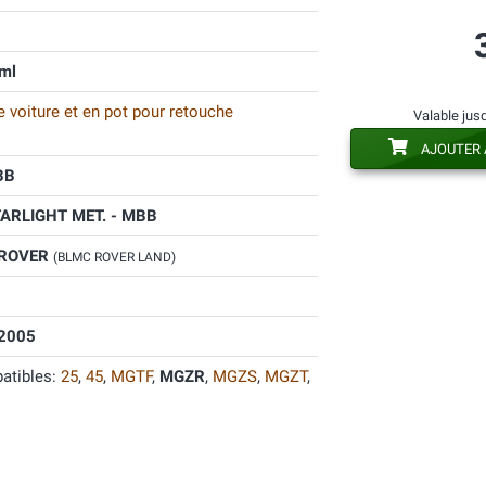
ml
 voiture et en pot pour retouche
Valable jus
AJOUTER 
BB
ARLIGHT MET. - MBB
 ROVER
(BLMC ROVER LAND)
2005
atibles:
25
,
45
,
MGTF
,
MGZR
,
MGZS
,
MGZT
,