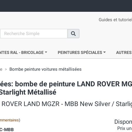
Guides et tutorie
search
Recherche
NTES RAL - BRICOLAGE
PEINTURES SPÉCIALES
AUTRES
ie
Bombe peinture voitures métallisées
acrées: bombe de peinture LAND ROVER M
tarlight Métallisé
C ROVER LAND MGZR ‐ MBB New Silver / Starli
mmentaires
)
Disponi
Prix un
VC-MBB