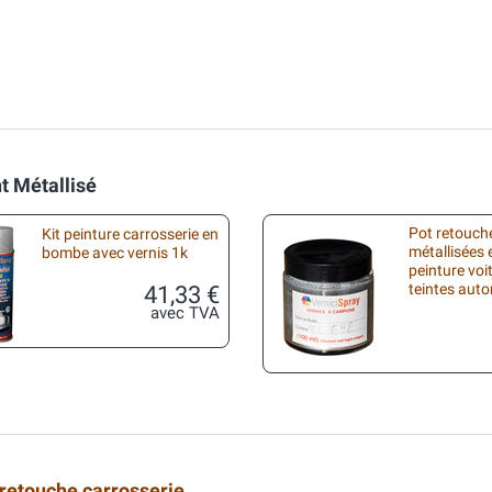
t Métallisé
Pot retouche
Kit peinture carrosserie en
métallisées 
bombe avec vernis 1k
peinture voi
41,33 €
teintes aut
avec TVA
 retouche carrosserie