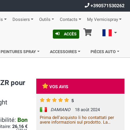
+390571530262
ls
Dossiers
Outils
Contacts
My Vernicispray
Panier
Françai
ACCÈS
 PEINTURES SPRAY
ACCESSOIRES
PIÈCES AUTO
GZR pour
VOS AVIS
5
ght
DAMIANO
18 août 2024
Prima dell'acquisto li ho contattati per
bilité:
Bon
avere informazioni sul prodotto. La
itaire:
26,16 €
risposta è stata veramente completa ed