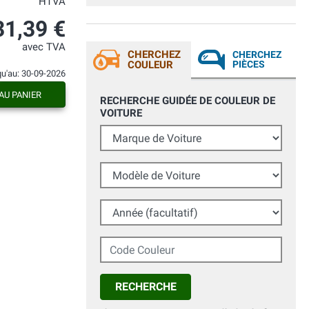
HTVA
esaustiva. Le istruzioni indicate sul
prodotto sono chiare e trattandosi di
31,39 €
prodotti professionali bisogna fare molta
attenzione. Venditore affidabile e servizio
avec TVA
ottimo.
CHERCHEZ
CHERCHEZ
COULEUR
PIÈCES
qu'au: 30-09-2026
AU PANIER
RECHERCHE GUIDÉE DE COULEUR DE
VOITURE
Marque de Voiture
Modèle de Voiture
Année (facultatif)
Code Couleur
RECHERCHE