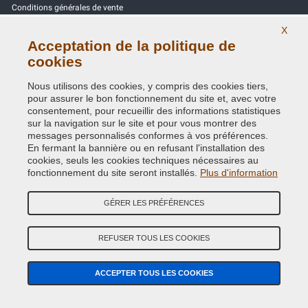
Conditions générales de vente
X
Tous les avis
Acceptation de la politique de
cookies
Site Map
Nous utilisons des cookies, y compris des cookies tiers,
Contactez-nous
pour assurer le bon fonctionnement du site et, avec votre
consentement, pour recueillir des informations statistiques
Codes couleurs
sur la navigation sur le site et pour vous montrer des
messages personnalisés conformes à vos préférences.
Politique de confidentialité - RGPD
En fermant la bannière ou en refusant l'installation des
cookies, seuls les cookies techniques nécessaires au
fonctionnement du site seront installés.
Plus d'information
GÉRER LES PRÉFÉRENCES
Copyright © 2014 - 2026. All Rights Reserved.
Visiteurs online: 550
REFUSER TOUS LES COOKIES
Credits:
E-COMIT
ACCEPTER TOUS LES COOKIES
Suivez nous sur nos réseaux sociaux