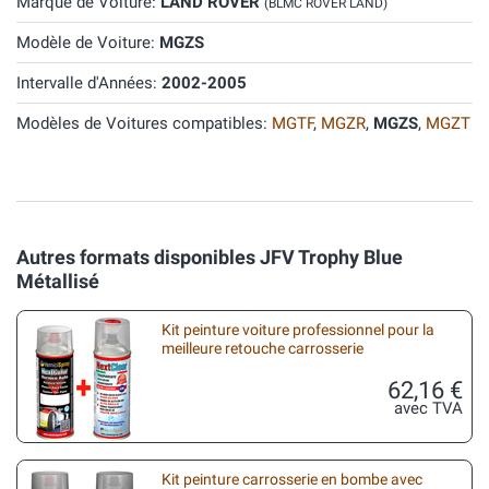
Marque de Voiture:
LAND ROVER
(BLMC ROVER LAND)
Modèle de Voiture:
MGZS
Intervalle d'Années:
2002-2005
Modèles de Voitures compatibles:
MGTF
,
MGZR
,
MGZS
,
MGZT
Autres formats disponibles JFV Trophy Blue
Métallisé
Kit peinture voiture professionnel pour la
meilleure retouche carrosserie
62,16 €
avec TVA
Kit peinture carrosserie en bombe avec