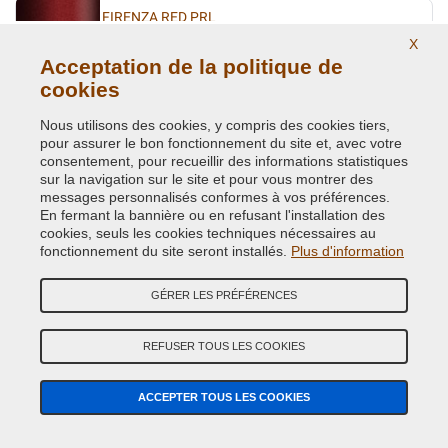
FIRENZA RED PRL
X
Code couleur originale:
1AF
Acceptation de la politique de
Code du produit:
VCD-BLVC-1AF
cookies
FIRENZE RED MET.
Nous utilisons des cookies, y compris des cookies tiers,
pour assurer le bon fonctionnement du site et, avec votre
Code couleur originale:
868
consentement, pour recueillir des informations statistiques
Code du produit:
VCD-BLVC-868
sur la navigation sur le site et pour vous montrer des
messages personnalisés conformes à vos préférences.
En fermant la bannière ou en refusant l'installation des
GALWAY GREEN MET. (L.R.)
cookies, seuls les cookies techniques nécessaires au
Code couleur originale:
821
fonctionnement du site seront installés.
Plus d'information
Code du produit:
VCD-BLVC-821
GÉRER LES PRÉFÉRENCES
GIVERNEY GREEN MET.
REFUSER TOUS LES COOKIES
Code couleur originale:
734
Code du produit:
VCD-BLVC-734
ACCEPTER TOUS LES COOKIES
HAVANA MET.