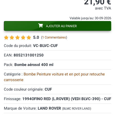
21,90 €
avec TVA
Valable jusqu'au: 30-09-2026
AJOUTER AU PANIER
5.0
(
1 Commentaires
)
Code du produit:
VC-BLVC-CUF
EAN:
8052131001250
Pack:
Bombe aérosol 400 ml
Catégorie :
Bombe Peinture voiture et en pot pour retouche
carrosserie
Code couleur originale:
CUF
Finissage:
1994OFINO RED (L.ROVER) (VEDI BLVC-390) - CUF
Marque de Voiture:
LAND ROVER
(BLMC ROVER LAND)