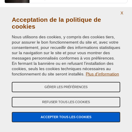
X
HAWAIAN BLUE MET. JFK
Acceptation de la politique de
Code couleur originale:
1268
cookies
Code du produit:
VCD-BLVC-1268
Nous utilisons des cookies, y compris des cookies tiers,
pour assurer le bon fonctionnement du site et, avec votre
HAWAIAN BLUE MET. JFK
consentement, pour recueillir des informations statistiques
Code couleur originale:
1268-JFK
sur la navigation sur le site et pour vous montrer des
Code du produit:
VCD-BLVC-JFK
messages personnalisés conformes à vos préférences.
En fermant la bannière ou en refusant l'installation des
cookies, seuls les cookies techniques nécessaires au
ICE.BLUE MET (LAND ROVER 1254)
fonctionnement du site seront installés.
Plus d'information
Code couleur originale:
621
Code du produit:
GÉRER LES PRÉFÉRENCES
VCD-BLVC-621
ICE.BLUE MET(L.ROVER) (VEDI BLVC 1254)
REFUSER TOUS LES COOKIES
Code couleur originale:
JEL
Code du produit:
VCD-BLVC-JEL
ACCEPTER TOUS LES COOKIES