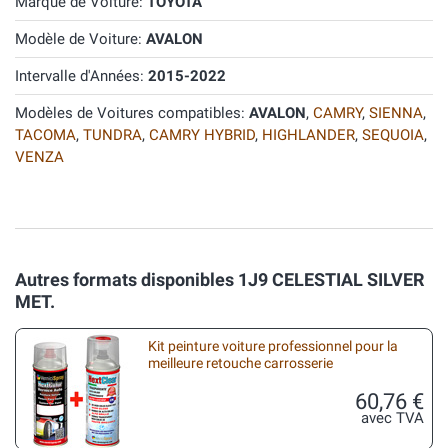
Marque de Voiture:
TOYOTA
Modèle de Voiture:
AVALON
Intervalle d'Années:
2015-2022
Modèles de Voitures compatibles:
AVALON
,
CAMRY
,
SIENNA
,
TACOMA
,
TUNDRA
,
CAMRY HYBRID
,
HIGHLANDER
,
SEQUOIA
,
VENZA
Autres formats disponibles 1J9 CELESTIAL SILVER
MET.
Kit peinture voiture professionnel pour la
meilleure retouche carrosserie
60,76 €
avec TVA