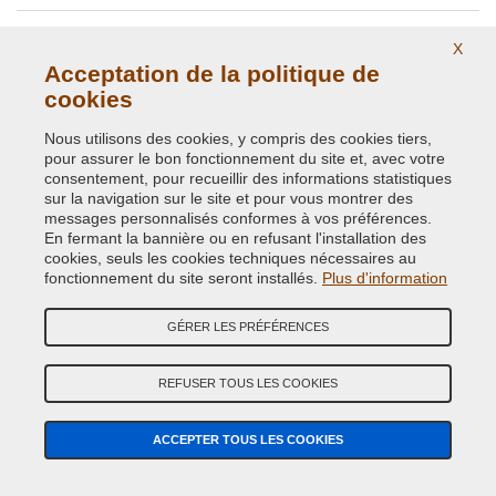
X
Acceptation de la politique de
VOS AVIS
cookies
Nous utilisons des cookies, y compris des cookies tiers,
5
pour assurer le bon fonctionnement du site et, avec votre
consentement, pour recueillir des informations statistiques
accursio
22 juil. 2024
sur la navigation sur le site et pour vous montrer des
Tutto eccezionale. Ho avuto problemi con la spedizione,
messages personnalisés conformes à vos préférences.
veniva rinviato di giorno in giorno la data di consegna delle
En fermant la bannière ou en refusant l'installation des
bombolette ordinate. Ho contattato Verncispray e loro in
cookies, seuls les cookies techniques nécessaires au
tutta velocità hanno rispedito un nuovo pacco
fonctionnement du site seront installés.
Plus d'information
consegnatomi il giorno dopo. Società seria che mi ha
assistito di giorno in giorno fino all'arrivo del nuovo pacco.
Poi che dire Bonbolette eccezionali, ho verniciato il mio
GÉRER LES PRÉFÉRENCES
scooter ed è venuto come se fosse stato verniciato in
CHERCHEZ
CHERCHEZ PIÈCES
carrozzeria. Sicuramente comprerò ancora da loro. Lo
stra-consiglio.
COULEUR
REFUSER TOUS LES COOKIES
RECHERCHE GUIDÉE DE COULEUR DE VOITURE
ACCEPTER TOUS LES COOKIES
Marque de Voiture