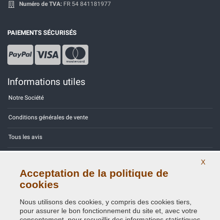
Numéro de TVA:
FR 54 841181977
PAIEMENTS SÉCURISÉS
Informations utiles
Notre Société
Conditions générales de vente
Tous les avis
Site Map
X
Acceptation de la politique de
Contactez-nous
cookies
Codes couleurs
Nous utilisons des cookies, y compris des cookies tiers,
pour assurer le bon fonctionnement du site et, avec votre
Politique de confidentialité - RGPD
consentement, pour recueillir des informations statistiques