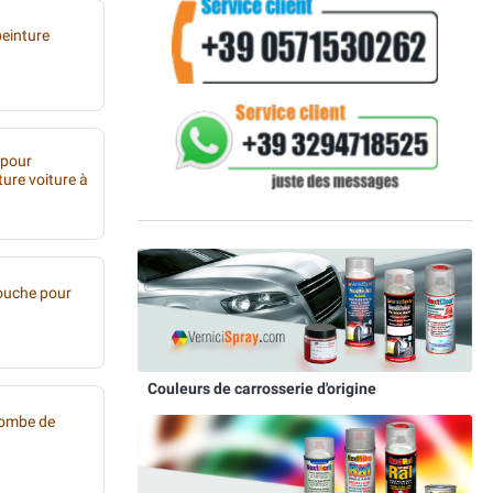
peinture
 pour
ture voiture à
ouche pour
Couleurs de carrosserie d'origine
bombe de