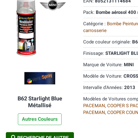
EAN:
8052131114684
Pack:
Bombe aérosol 400 
Catégorie :
Bombe Peinture
carrosserie
Code couleur originale:
B6
Finissage:
STARLIGHT BLU
Marque de Voiture:
MINI
Modèle de Voiture:
CROS
Intervalle d'Années:
2013
B62 Starlight Blue
Modèles de Voitures comp
Métallisé
PACEMAN
,
COOPER S PA
PACEMAN
,
COOPER COU
Autres Couleurs
RECHERCHE DE AUTRE