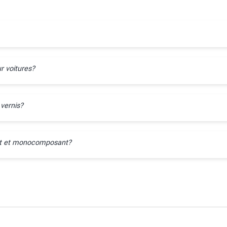
r voitures?
 vernis?
ant et monocomposant?