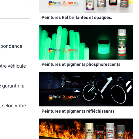
Peintures Ral brillantes et opaques.
respondance
Peintures et pigments phosphorescents
otre véhicule
e garantir la
, selon votre
Peintures et pigments réfléchissants