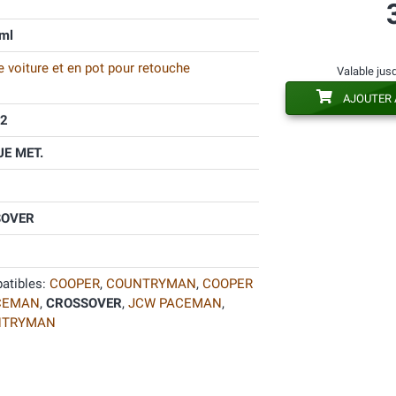
ml
 voiture et en pot pour retouche
Valable jus
AJOUTER 
2
E MET.
SOVER
atibles:
COOPER
,
COUNTRYMAN
,
COOPER
CEMAN
,
CROSSOVER
,
JCW PACEMAN
,
NTRYMAN