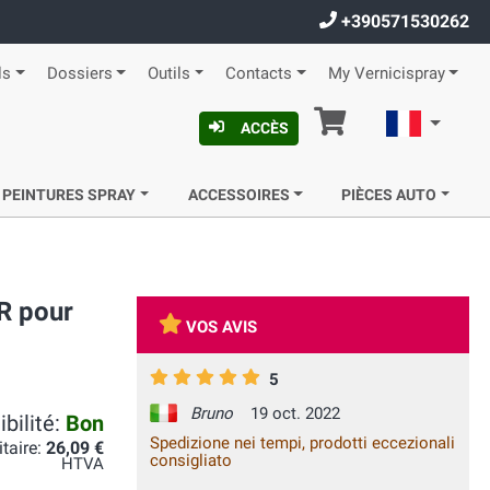
+390571530262
ls
Dossiers
Outils
Contacts
My Vernicispray
Panier
Françai
ACCÈS
 PEINTURES SPRAY
ACCESSOIRES
PIÈCES AUTO
R pour
VOS AVIS
5
Bruno
19 oct. 2022
bilité:
Bon
Spedizione nei tempi, prodotti eccezionali
itaire:
26,09 €
consigliato
HTVA