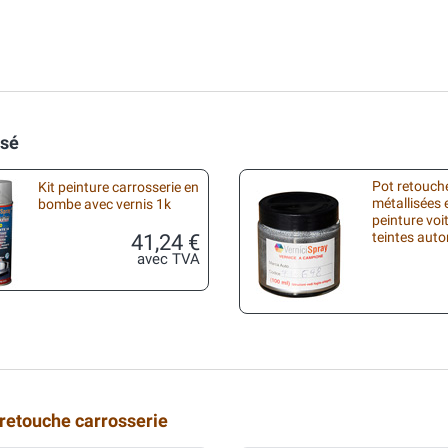
isé
Pot retouche
Kit peinture carrosserie en
métallisées 
bombe avec vernis 1k
peinture voi
41,24 €
teintes aut
avec TVA
 retouche carrosserie