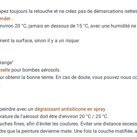
mpez toujours la retouche et ne créez pas de démarcations nette
ender
.
'environ 20 °C, jamais en dessous de 15 °C, avec une humidité n
ment la surface, sinon il y a un risque:
orange"
rselle
pour bombes aérosols.
ur obtenir la bonne teinte. En cas de doute, vous pouvez nous co
.
peindre avec un
dégraissant antisilicone en spray
.
ure de l'aérosol doit être d'environ 20 °C / 25 °C.
ches fines, afin d'éviter les coulures. Éviter une distance excess
dre que la peinture devienne mate. Une fois la couche matifiée, 